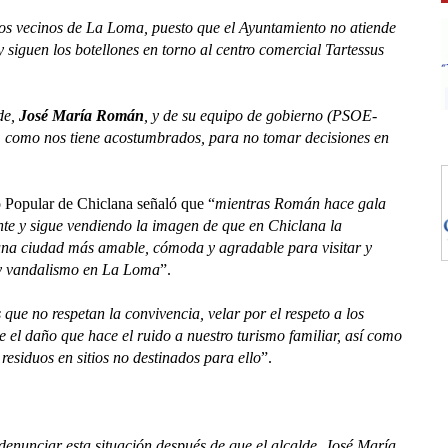
los vecinos de La Loma, puesto que el Ayuntamiento no atiende
 siguen los botellones en torno al centro comercial Tartessus
lde,
José María Román
, y de su equipo de gobierno (PSOE-
, como nos tiene acostumbrados, para no tomar decisiones en
o Popular de Chiclana señaló que “
mientras Román hace gala
nte y sigue vendiendo la imagen de que en Chiclana la
 una ciudad más amable, cómoda y agradable para visitar y
d y vandalismo en La Loma
”.
 que no respetan la convivencia, velar por el respeto a los
 el daño que hace el ruido a nuestro turismo familiar, así como
residuos en sitios no destinados para ello
”.
enunciar esta situación después de que el alcalde, José María