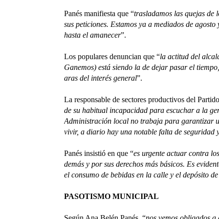
Panés manifiesta que “
trasladamos las quejas de 
sus peticiones. Estamos ya a mediados de agosto y
hasta el amanecer
”.
Los populares denuncian que “
la actitud del alca
Ganemos) está siendo la de dejar pasar el tiempo
aras del interés general
”.
La responsable de sectores productivos del Partid
de su habitual incapacidad para escuchar a la ge
Administración local no trabaja para garantizar
vivir, a diario hay una notable falta de segurida
Panés insistió en que “
es urgente actuar contra los
demás y por sus derechos más básicos. Es evidente
el consumo de bebidas en la calle y el depósito de 
PASOTISMO MUNICIPAL
Según Ana Belén Panés, “
nos vemos obligados a d