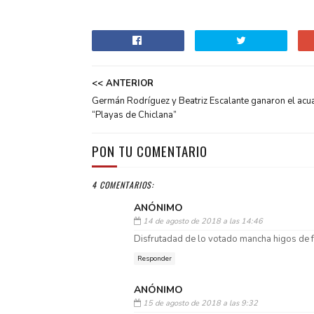
<< ANTERIOR
Germán Rodríguez y Beatriz Escalante ganaron el acu
“Playas de Chiclana”
PON TU COMENTARIO
4 COMENTARIOS:
ANÓNIMO
14 de agosto de 2018 a las 14:46
Disfrutadad de lo votado mancha higos de f
Responder
ANÓNIMO
15 de agosto de 2018 a las 9:32