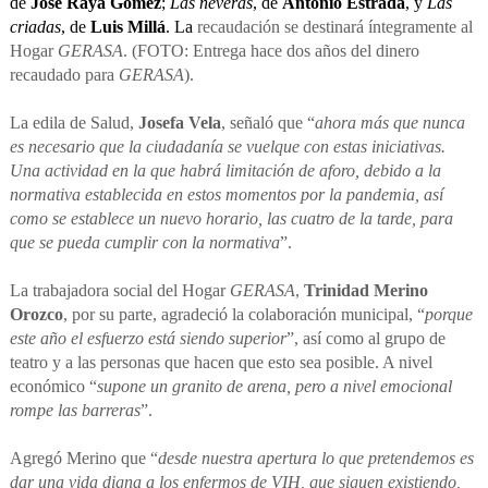
de
José Raya Gómez
;
Las neveras
, de
Antonio Estrada
, y
Las
criadas
, de
Luis Millá
. La
recaudación se destinará íntegramente al
Hogar
GERASA
. (FOTO: Entrega hace dos años del dinero
recaudado para
GERASA
).
La edila de Salud,
Josefa Vela
, señaló que “
ahora más que nunca
es necesario que la ciudadanía se vuelque con estas iniciativas.
Una actividad en la que habrá limitación de aforo, debido a la
normativa establecida en estos momentos por la pandemia, así
como se establece un nuevo horario, las cuatro de la tarde, para
que se pueda cumplir con la normativa
”.
La trabajadora social del Hogar
GERASA
,
Trinidad Merino
Orozco
, por su parte, agradeció la colaboración municipal, “
porque
este año el esfuerzo está siendo superior
”, así como al grupo de
teatro y a las personas que hacen que esto sea posible. A nivel
económico “
supone un granito de arena, pero a nivel emocional
rompe las barreras
”.
Agregó Merino que “
desde nuestra apertura lo que pretendemos es
dar una vida digna a los enfermos de VIH, que siguen existiendo,