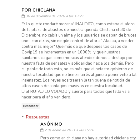
POR CHICLANA
30 de diciembre de 2020 a las 19:21
"Y lo que te rondaré morena" INAUDITO, como estaba el aforo
de la plaza de abastos de nuestra querida Chiclana el 30 de
Diciembre, no cabía un alma y los usuarios se daban de bruces
unos con otros, sin ningún control de afora " Alaaaa, a vender
contra más mejor" Que más da que despues los casos de
Covip19 se incrementen en un 1000%, y que nuestros
sanitarios caigan como moscas atendiendonos a destajo por
nuestra falta de sensatez y solidaridad hacia los demás. Pero
culpable de todo esto, no es más que el nefasto gobierno de
nuestra localidad que no tiene interés alguno a poner veto a tal
insensatez. Los reyes nos traerán la tan buena de noticia de
altos casos de contagios masivos en nuestra localidad.
DISFRUTAD LO VOTADO y suerte para todos que falta va a
hacer para el año venidero.
Responder
Respuestas
ANÓNIMO
2 de enero de 2021 a las 15:26
Pero como en chiclana no hay autoridad chiclana city