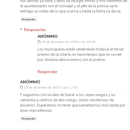
sus anchas ya hace 2 años se recogio firmas y nos reunimos en
el ayuntamiento con el consejal y el jefe de la policia se le
entrego un video de lo que ocurria y hasta la fecha na de na,
Responder
Respuestas
ANÓNIMO
29 de diciembre de 2020 a las 18:20
Los municipales están celebrando todavía el tercer
premio de la lotería no hace tiempo que no se ven
por chiclana ahora menos con el premio
Responder
ANÓNIMO
29 de diciembre de 2020 a las 12:41
Y seguimos con la idea de llevar a los reyes magos y su
camarilla a centros de alto riesgo, cómo residencias de
ancianos. Esperemos no tener que lamentarnos más tarde por
esas imprudencias
Responder