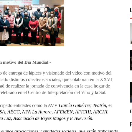
n motivo del Día
Mundial
.-
cto de entrega de lápices y visionado del video con motivo del
ado distintos colectivos sociales, que colaboran en la XXVI
 de realizar la jornada de convivencia en la casa hogar de
lebrado en el Centro de Interpretación del Vino y la Sal.
rticipado entidades como la AVV
García Gutiérrez
,
Teatrín
, el
SA
,
AECC
, AFA
La Aurora
,
AFEMEN
,
AFICHI
,
ARCHI
,
a Luz
,
Asociación de Reyes Magos
y
8 Televisión
.
 quince asociaciones y entidades sociales, que están trabajando