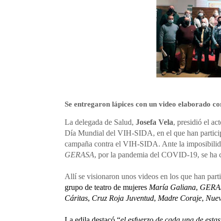
Se entregaron lápices con un video elaborado co
La delegada de Salud,
Josefa Vela
, presidió el a
Día Mundial del VIH-SIDA, en el que han particip
campaña contra el VIH-SIDA. Ante la imposibilidad
GERASA
, por la pandemia del COVID-19, se ha ce
Allí se visionaron unos videos en los que han pa
grupo de teatro de mujeres
María Galiana
,
GERA
Cáritas
,
Cruz Roja Juventud
,
Madre Coraje
,
Nuev
La edila destacó “
el esfuerzo de cada una de estas