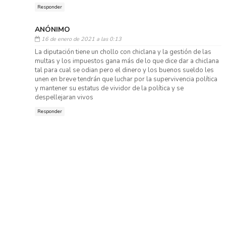
Responder
ANÓNIMO
16 de enero de 2021 a las 0:13
La diputación tiene un chollo con chiclana y la gestión de las
multas y los impuestos gana más de lo que dice dar a chiclana
tal para cual se odian pero el dinero y los buenos sueldo les
unen en breve tendrán que luchar por la supervivencia política
y mantener su estatus de vividor de la política y se
despellejaran vivos
Responder