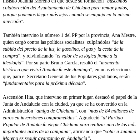
Insistió Juanma Moreno en que desde su formación “
buscamos
colaboración del Ayuntamiento de Chiclana para remar juntos,
porque podemos llegar más lejos cuando se empuja en la misma
dirección
”.
También intervino la número 1 del PP por la provincia, Ana Mestre,
quien cargó contra las políticas socialistas, culpándolas “
de la
subida del precio de la luz, la gasolina, el gas y la cesta de la
compra
”, y reivindicando “
el valor de la lógica frente a la
ideología
”. Por su parte Bruno García, resaltó el “
momento
histórico que vivirá Andalucía este domingo
”, en unas elecciones
que, para el Secretario General de los Populares gaditanos, serán
“
fundamentales para la próxima década
”.
Ascensión Hita, que intervino en primer lugar, destacó el papel de la
Junta de Andalucía con la ciudad, ya que se ha convertido en la
Administración “
amiga de Chiclana
”, con “
más de 84 millones de
euros en inversiones comprometidas
”. Agradeció “
al Partido
Popular de Andalucía elegir Chiclana para realizar uno de los más
importantes actos de la campaña
”, afirmando que “
votar a Juanma
Moreno es seguir avanzando en Andalucía”
.