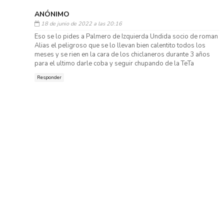
ANÓNIMO
18 de junio de 2022 a las 20:16
Eso se lo pides a Palmero de Izquierda Undida socio de roman
Alias el peligroso que se lo llevan bien calentito todos los
meses y se rien en la cara de los chiclaneros durante 3 años
para el ultimo darle coba y seguir chupando de la TeTa
Responder