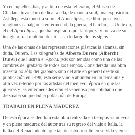
Ya en aquellos días, y al hilo de esta reflexión, el Museo de
Chiclana tuvo claro dedicar a ella, de manera sutil, una exposición.
Así llega esta muestra sobre el Apocalipsis, ese libro por cuyos
renglones cabalgan la enfermedad, la guerra, el hambre,… Un texto,
el del
Apocalipsis
, que ha inspirado -por la riqueza y fuerza de su
imaginario- a multitud de artistas a lo largo de los siglos.
Una de las cimas de las representaciones plásticas la alcanza, sin
duda, Durero. Las xilografías de
Alberto Durero
(
Albercht
Dürer
) que ilustran el
Apocalipsis
son tenidas como una de las
cumbres del grabado de todos los tiempos. Considerada una obra
maestra no sólo del grabado, sino del arte en general desde su
publicación en 1498, esta serie vino a abundar en un tema una y
otra vez referido por los artistas del medievo, época en que las
guerras y las enfermedades eran el venenoso pan cotidiano que
diezmaba sin piedad la población de Europa.
TRABAJO EN PLENA MADUREZ
De esta época es deudora esta obra realizada en tiempos ya nuevos
y en plena madurez del autor tras su regreso del viaje a Italia, la
Italia del Renacimiento, que tan decisivo resultó en su vida y en su