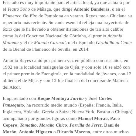
Este año es muy importante para el artista local, ya que actuará por
el
Teatro Soho
de Málaga, que dirige
Antonio Banderas
, o en el
Flamenco On Fire
de Pamplona en verano. Reyes trae a Chiclana su
repertorio más reciente. Su cante esencial refleja una trayectoria de
éxito que le ha llevado a obtener distinciones de tan alto calibre
como la del Concurso Nacional de Córdoba, el premio
Antonio
Mairena
y el de
Manolo Caracol
, o el disputado
Giraldillo al Cante
de la Bienal de Flamenco de Sevilla, en 2014.
Antonio Reyes cantó por primera vez en público con seis años, en
1982 en la localidad malagueña de Ojén, y con solo 10 se alzó con
el primer premio de Fuengirola, en la modalidad de jóvenes, con 12
obtiene el de Mijas y con 13 fue finalista del concurso de Mairena
del Alcor.
Emparentado con
Roque Montoya
Jarrito
y
José Cortés
Pansequito
, ha recorrido medio mundo (España; Francia, Italia,
Inglaterra, Holanda, Grecia o Suiza; Nueva York, Boston o Chicago)
acompañado por grandes figuras como
Manuel Morao
,
Paco
Cepero
,
Tomatito
,
Moraíto Chico
,
Parrilla de Jerez
,
Dani de
Morón
,
Antonio Higuero
o
Ricardo Moreno
, entre otros muchos.