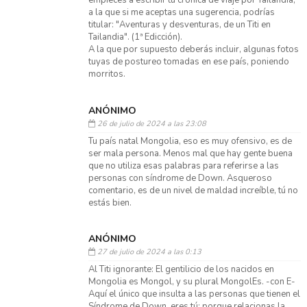
empieces a escribir tu crónica de viaje por Tailandia,
a la que si me aceptas una sugerencia, podrías
titular: "Aventuras y desventuras, de un Titi en
Tailandia". (1ª Edicción).
A la que por supuesto deberás incluir, algunas fotos
tuyas de postureo tomadas en ese país, poniendo
morritos.
ANÓNIMO
26 de julio de 2024 a las 23:08
Tu país natal Mongolia, eso es muy ofensivo, es de
ser mala persona. Menos mal que hay gente buena
que no utiliza esas palabras para referirse a las
personas con síndrome de Down. Asqueroso
comentario, es de un nivel de maldad increíble, tú no
estás bien.
ANÓNIMO
27 de julio de 2024 a las 0:13
Al Titi ignorante: El gentilicio de los nacidos en
Mongolia es Mongol, y su plural MongolEs. -con E-
Aquí el único que insulta a las personas que tienen el
Síndrome de Down, eres tú; porque relacionas la