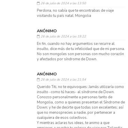
26 de julio de 2024 a las 13:50
Perdona, no sabía que te encontrabas de viaje
visitando tu país natal: Mongolia
ANÓNIMO
26 de julio de 2024 a las 19:22
En fin, cuando no hay argumentos se recurre al
insulto, dice más de tu infelicidad que de mi persona.
No son mongoles son personas con mucho corazón
y afectados por síndrome de Down.
ANÓNIMO
26 de julio de 2024 a las 21:54
Querido Titi, no te equivoques: Jamás utilizaría como
insulto -como tú haces- al síndrome de Down.
Conozco personalmente a personas tanto de
Mongolia, como a quienes presentan el Síndrome de
Down; y he de decirte que todas son excelentes; así
que no menosprecies a nadie, por pertenecer a
cualquiera de esos colectivos.
Y mientras aclaras tus ideas, te animo a que