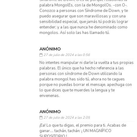
palabra MongolEs, con la de MongolOs. -con O-.
Conozco a personas con Síndrome de Down, y te
puedo asegurar que son maravillosas y con una
sensibilidad especial, que jamás tú podrás lograr
entender; y a las que nunca he denominado como
mongolos. Así solo las has llamado tú.
ANÓNIMO
27 de julio de 2024 a las 0:56
No intentes manipular ni darle la vuelta a tus propias
palabras. El único que ha hecho referencia a las
personas con síndrome de Down utilizando la
palabra mongol has sido tú, ahora no te cagues
porque no puedas borrar el mensaje, apechuga con
lo que dices que te muerdes la lengua y te
envenenas.
ANÓNIMO
27 de julio de 2024 a las 2:05
¡Ea! Lo que tu digas, el premio para ti. Acabas de
ganar.... tachán, tachán: ¡ UN MAGNÍFICO
SUPOSITORIO !