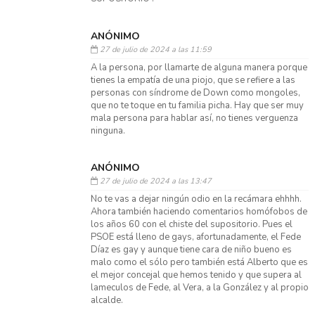
ANÓNIMO
27 de julio de 2024 a las 11:59
A la persona, por llamarte de alguna manera porque
tienes la empatía de una piojo, que se refiere a las
personas con síndrome de Down como mongoles,
que no te toque en tu familia picha. Hay que ser muy
mala persona para hablar así, no tienes verguenza
ninguna.
ANÓNIMO
27 de julio de 2024 a las 13:47
No te vas a dejar ningún odio en la recámara ehhhh.
Ahora también haciendo comentarios homófobos de
los años 60 con el chiste del supositorio. Pues el
PSOE está lleno de gays, afortunadamente, el Fede
Díaz es gay y aunque tiene cara de niño bueno es
malo como el sólo pero también está Alberto que es
el mejor concejal que hemos tenido y que supera al
lameculos de Fede, al Vera, a la González y al propio
alcalde.