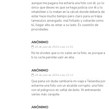
aunque me pagara me echaría una foto con él, yo lo
único que deseo es que se haga justicia con él y lo
inhabiliten o lo metan en la cárcel donde debería de
estar hace mucho tiempo pero claro para un trepa
lameculos amargado, mal follado y cobarde como
tú, llegar alto es estar a su lado. Es cuestión de
prioridades.
ANÓNIMO
26 de julio de 2024 a las 11:51
No te olvides que si no sales en la foto, es porque a
ti no se te permite salir en ella.
ANÓNIMO
26 de julio de 2024 a las 12:11
Que pena sin duda cambiaría mi viaje a Tailandia por
echarme una foto con un alcalde corrupto, una foto
con el peligroso es señal de éxito. Ni entrenando
serías más carajote.
ANÓNIMO