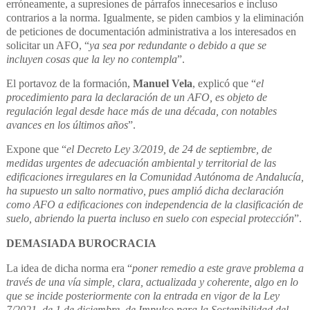
erróneamente, a supresiones de párrafos innecesarios e incluso
contrarios a la norma. Igualmente, se piden cambios y la eliminación
de peticiones de documentación administrativa a los interesados en
solicitar un AFO, “
ya sea por redundante o debido a que se
incluyen cosas que la ley no contempla
”.
El portavoz de la formación,
Manuel Vela
, explicó que “
el
procedimiento para la declaración de un AFO, es objeto de
regulación legal desde hace más de una década, con notables
avances en los últimos años
”.
Expone que “
el Decreto Ley 3/2019, de 24 de septiembre, de
medidas urgentes de adecuación ambiental y territorial de las
edificaciones irregulares en la Comunidad Autónoma de Andalucía,
ha supuesto un salto normativo, pues amplió dicha declaración
como AFO a edificaciones con independencia de la clasificación de
suelo, abriendo la puerta incluso en suelo con especial protección
”.
DEMASIADA BUROCRACIA
La idea de dicha norma era “
poner remedio a este grave problema a
través de una vía simple, clara, actualizada y coherente, algo en lo
que se incide posteriormente con la entrada en vigor de la Ley
7/2021, de 1 de diciembre, de Impulso para la Sostenibilidad del