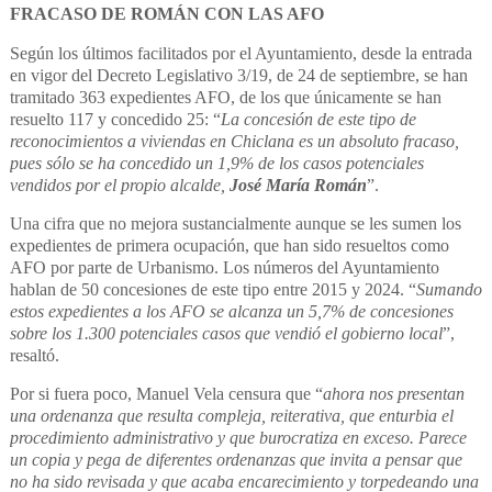
FRACASO DE ROMÁN CON LAS AFO
Según los últimos facilitados por el Ayuntamiento, desde la entrada
en vigor del Decreto Legislativo 3/19, de 24 de septiembre, se han
tramitado 363 expedientes AFO, de los que únicamente se han
resuelto 117 y concedido 25: “
La concesión de este tipo de
reconocimientos a viviendas en Chiclana es un absoluto fracaso,
pues sólo se ha concedido un 1,9% de los casos potenciales
vendidos por el propio alcalde,
José María Román
”.
Una cifra que no mejora sustancialmente aunque se les sumen los
expedientes de primera ocupación, que han sido resueltos como
AFO por parte de Urbanismo. Los números del Ayuntamiento
hablan de 50 concesiones de este tipo entre 2015 y 2024. “
Sumando
estos expedientes a los AFO se alcanza un 5,7% de concesiones
sobre los 1.300 potenciales casos que vendió el gobierno local
”,
resaltó.
Por si fuera poco, Manuel Vela censura que “
ahora nos presentan
una ordenanza que resulta compleja, reiterativa, que enturbia el
procedimiento administrativo y que burocratiza en exceso. Parece
un copia y pega de diferentes ordenanzas que invita a pensar
que
no ha sido revisada y que acaba encarecimiento y torpedeando una