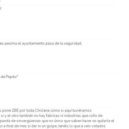
5
!
 es pesima el ayuntamiento pasa de la seguridad.
 de Pepito"
s pone ZBE por toda Chiclana como si aquí tuviéramos
si y el otro también no hay fabricas ni industrias que coño de
 panda de sinvergüenzas que no único que saben hacer es quitarle el
to a final de mes si dar ni un golpe, tenéis lo que a veis votados