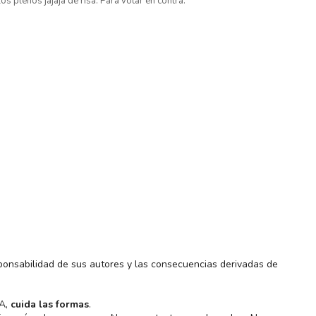
os plenos jajaja de risa. Para votar en contra.
ponsabilidad de sus autores y las consecuencias derivadas de
MA,
cuida las formas
.