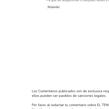
Pa que las alegaciones si después faltáis a l
Responder
Los Comentarios publicados son de exclusiva res
ellos pueden ser pasibles de sanciones legales.
Por favor al redactar tu comentario sobre EL TE