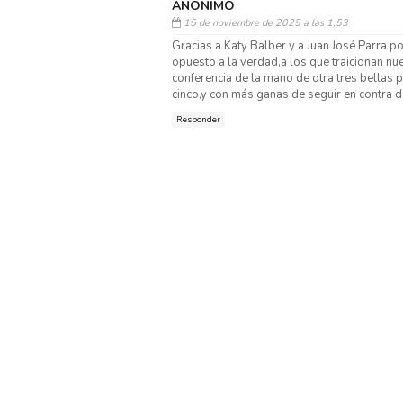
ANÓNIMO
15 de noviembre de 2025 a las 1:53
Gracias a Katy Balber y a Juan José Parra po
opuesto a la verdad,a los que traicionan nue
conferencia de la mano de otra tres bellas
cinco,y con más ganas de seguir en contra de
Responder