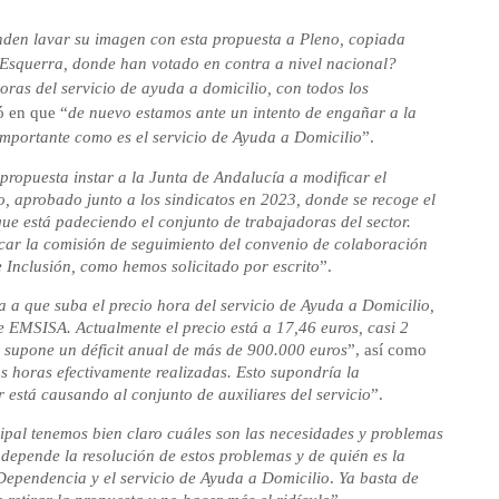
nden lavar su imagen con esta propuesta a Pleno, copiada
Esquerra, donde han votado en contra a nivel nacional?
oras del servicio de ayuda a domicilio, con todos los
ió en que “
de nuevo estamos ante un intento de engañar a la
importante como es el servicio de Ayuda a Domicilio
”.
 propuesta instar a la Junta de Andalucía a modificar el
o, aprobado junto a los sindicatos en 2023, donde se recoge el
que está padeciendo el conjunto de trabajadoras del sector.
ocar la comisión de seguimiento del convenio de colaboración
e Inclusión, como hemos solicitado por escrito
”.
ta a que suba el precio hora del servicio de Ayuda a Domicilio,
e EMSISA. Actualmente el precio está a 17,46 euros, casi 2
ue supone un déficit anual de más de 900.000 euros
”, así como
as horas efectivamente realizadas. Esto supondría la
 está causando al conjunto de auxiliares del servicio
”.
pal tenemos bien claro cuáles son las necesidades y problemas
 depende la resolución de estos problemas y de quién es la
Dependencia y el servicio de Ayuda a Domicilio
.
Ya basta de