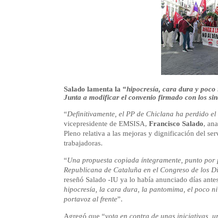
Salado lamenta la “
hipocresía, cara dura y poco 
Junta a modificar el convenio firmado con los sin
“
Definitivamente, el PP de Chiclana ha perdido el
vicepresidente de EMSISA,
Francisco Salado
, an
Pleno relativa a las mejoras y dignificación del se
trabajadoras.
“
Una propuesta copiada íntegramente, punto por 
Republicana de Cataluña en el Congreso de los Di
reseñó Salado -IU ya lo había anunciado días ante
hipocresía, la cara dura, la pantomima, el poco ni
portavoz al frente
”.
Agregó que “
vota en contra de unas iniciativas, 