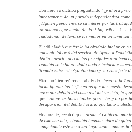
Continuó su diatriba preguntando “¿
y ahora prete
íntegramente de un partido independentista como 
¿Alguien puede creerse su interés por las trabajad
argumentos que acabo de dar? Imposible
”. Insist
ciudadanía, de lavarse las manos en un tema tan 
El edil añadió que “
se le ha olvidado incluir en su
convenio laboral del servicio de Ayuda a Domicili
débito horario, uno de los principales problemas 
También se le ha olvidado incluir instarla a conv
firmado entre este Ayuntamiento y la Consejería d
Hizo también referencia al olvido “
instar a la Jun
hasta igualar los 19,19 euros que nos cuesta desd
euros por debajo del coste real del servicio, lo q
que “
abone las horas totales prescritas y no por l
desaparición del débito horario que tanto malestar
Finalmente, recalcó que “
desde el Gobierno munici
de este servicio, y también tenemos claro de quién
competencia este tema tan importante como es la 