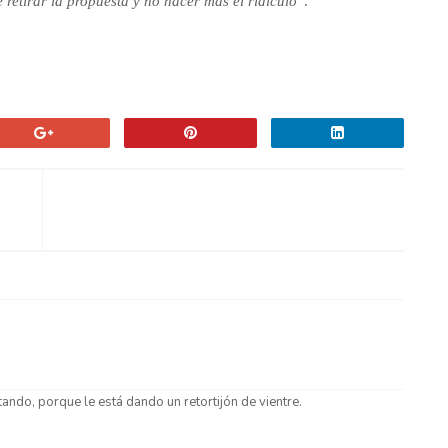
 retirar la propuesta y no hacer más el ridículo
”.
tando, porque le está dando un retortijón de vientre.