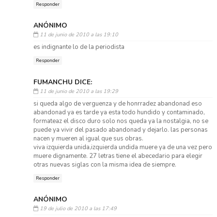
Responder
ANÓNIMO
11 de junio de 2010 a las 19:10
es indignante lo de la periodista
Responder
FUMANCHU DICE:
11 de junio de 2010 a las 19:29
si queda algo de verguenza y de honrradez abandonad eso
abandonad ya es tarde ya esta todo hundido y contaminado,
formateaz el disco duro solo nos queda ya la nostalgia, no se
puede ya vivir del pasado abandonad y dejarlo. las personas
nacen y mueren al igual que sus obras.
viva izquierda unida,izquierda undida muere ya de una vez pero
muere dignamente. 27 letras tiene el abecedario para elegir
otras nuevas siglas con la misma idea de siempre.
Responder
ANÓNIMO
19 de julio de 2010 a las 17:49