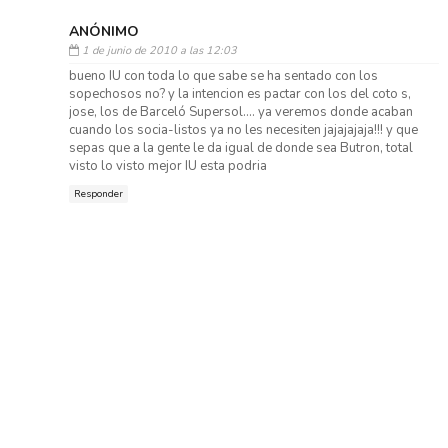
ANÓNIMO
1 de junio de 2010 a las 12:03
bueno IU con toda lo que sabe se ha sentado con los
sopechosos no? y la intencion es pactar con los del coto s,
jose, los de Barceló Supersol.... ya veremos donde acaban
cuando los socia-listos ya no les necesiten jajajajaja!!! y que
sepas que a la gente le da igual de donde sea Butron, total
visto lo visto mejor IU esta podria
Responder