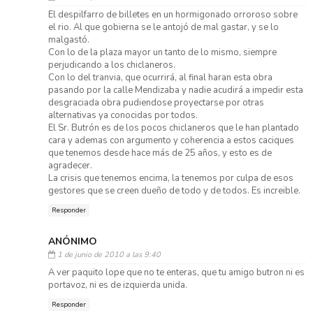
El despilfarro de billetes en un hormigonado orroroso sobre
el rio. Al que gobierna se le antojó de mal gastar, y se lo
malgastó.
Con lo de la plaza mayor un tanto de lo mismo, siempre
perjudicando a los chiclaneros.
Con lo del tranvia, que ocurrirá, al final haran esta obra
pasando por la calle Mendizaba y nadie acudirá a impedir esta
desgraciada obra pudiendose proyectarse por otras
alternativas ya conocidas por todos.
El Sr. Butrón es de los pocos chiclaneros que le han plantado
cara y ademas con argumento y coherencia a estos caciques
que tenemos desde hace más de 25 años, y esto es de
agradecer.
La crisis que tenemos encima, la tenemos por culpa de esos
gestores que se creen dueño de todo y de todos. Es increible.
Responder
ANÓNIMO
1 de junio de 2010 a las 9:40
A ver paquito lope que no te enteras, que tu amigo butron ni es
portavoz, ni es de izquierda unida.
Responder