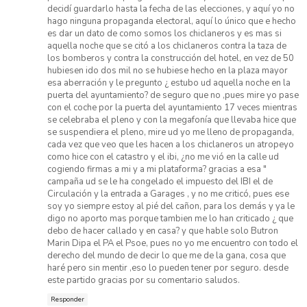
decidí guardarlo hasta la fecha de las elecciones, y aquí yo no
hago ninguna propaganda electoral, aquí lo único que e hecho
es dar un dato de como somos los chiclaneros y es mas si
aquella noche que se citó a los chiclaneros contra la taza de
los bomberos y contra la construcción del hotel, en vez de 50
hubiesen ido dos mil no se hubiese hecho en la plaza mayor
esa aberración y le pregunto ¿ estubo ud aquella noche en la
puerta del ayuntamiento? de seguro que no ,pues mire yo pase
con el coche por la puerta del ayuntamiento 17 veces mientras
se celebraba el pleno y con la megafonía que llevaba hice que
se suspendiera el pleno, mire ud yo me lleno de propaganda,
cada vez que veo que les hacen a los chiclaneros un atropeyo
como hice con el catastro y el ibi, ¿no me vió en la calle ud
cogiendo firmas a mi y a mi plataforma? gracias a esa "
campaña ud se le ha congelado el impuesto del IBI el de
Circulación y la entrada a Garages , y no me criticó, pues ese
soy yo siempre estoy al pié del cañon, para los demás y ya le
digo no aporto mas porque tambien me lo han criticado ¿ que
debo de hacer callado y en casa? y que hable solo Butron
Marin Dipa el PA el Psoe, pues no yo me encuentro con todo el
derecho del mundo de decir lo que me de la gana, cosa que
haré pero sin mentir ,eso lo pueden tener por seguro. desde
este partido gracias por su comentario saludos.
Responder