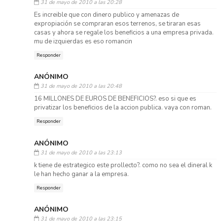
31 de mayo de 2010 a las 20:28
Es increible que con dinero publico y amenazas de
expropiación se compraran esos terrenos, se tiraran esas
casas y ahora se regale los beneficios a una empresa privada.
mu de izquierdas es eso romancin
Responder
ANÓNIMO
31 de mayo de 2010 a las 20:48
16 MILLONES DE EUROS DE BENEFICIOS?. eso si que es
privatizar los beneficios de la accion publica. vaya con roman.
Responder
ANÓNIMO
31 de mayo de 2010 a las 23:13
k tiene de estrategico este prollecto?. como no sea el dineral k
le han hecho ganar a la empresa.
Responder
ANÓNIMO
31 de mayo de 2010 a las 23:15