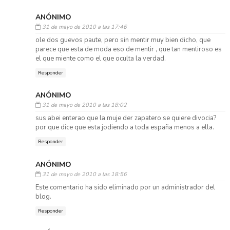
ANÓNIMO
31 de mayo de 2010 a las 17:46
ole dos guevos paute, pero sin mentir muy bien dicho, que
parece que esta de moda eso de mentir , que tan mentiroso es
el que miente como el que oculta la verdad.
Responder
ANÓNIMO
31 de mayo de 2010 a las 18:02
sus abei enterao que la muje der zapatero se quiere divocia?
por que dice que esta jodiendo a toda españa menos a ella.
Responder
ANÓNIMO
31 de mayo de 2010 a las 18:56
Este comentario ha sido eliminado por un administrador del
blog.
Responder