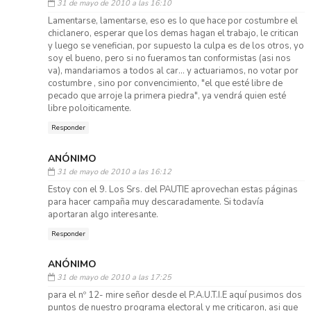
31 de mayo de 2010 a las 16:10
Lamentarse, lamentarse, eso es lo que hace por costumbre el
chiclanero, esperar que los demas hagan el trabajo, le critican
y luego se venefician, por supuesto la culpa es de los otros, yo
soy el bueno, pero si no fueramos tan conformistas (asi nos
va), mandariamos a todos al car... y actuariamos, no votar por
costumbre , sino por convencimiento, "el que esté libre de
pecado que arroje la primera piedra", ya vendrá quien esté
libre poloiticamente.
Responder
ANÓNIMO
31 de mayo de 2010 a las 16:12
Estoy con el 9. Los Srs. del PAUTIE aprovechan estas páginas
para hacer campaña muy descaradamente. Si todavía
aportaran algo interesante.
Responder
ANÓNIMO
31 de mayo de 2010 a las 17:25
para el nº 12- mire señor desde el P.A.U.T.I.E aquí pusimos dos
puntos de nuestro programa electoral y me criticaron, asi que