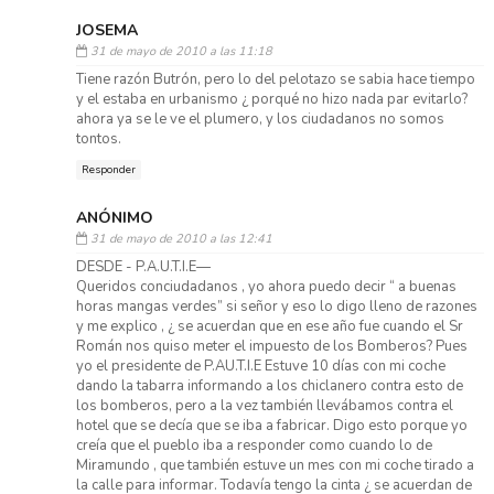
JOSEMA
31 de mayo de 2010 a las 11:18
Tiene razón Butrón, pero lo del pelotazo se sabia hace tiempo
y el estaba en urbanismo ¿ porqué no hizo nada par evitarlo?
ahora ya se le ve el plumero, y los ciudadanos no somos
tontos.
Responder
ANÓNIMO
31 de mayo de 2010 a las 12:41
DESDE - P.A.U.T.I.E—
Queridos conciudadanos , yo ahora puedo decir “ a buenas
horas mangas verdes” si señor y eso lo digo lleno de razones
y me explico , ¿ se acuerdan que en ese año fue cuando el Sr
Román nos quiso meter el impuesto de los Bomberos? Pues
yo el presidente de P.AU.T.I.E Estuve 10 días con mi coche
dando la tabarra informando a los chiclanero contra esto de
los bomberos, pero a la vez también llevábamos contra el
hotel que se decía que se iba a fabricar. Digo esto porque yo
creía que el pueblo iba a responder como cuando lo de
Miramundo , que también estuve un mes con mi coche tirado a
la calle para informar. Todavía tengo la cinta ¿ se acuerdan de