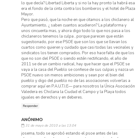
lo que decía? Libertad Liberta y si no la hay pronto la habrá esa
era el fondo de la cinta contra los bomberos y el hotel de Plaza
Mayor.
Pero que pasó, que la noche en que citamos a los chiclanero al
Ayuntamiento, ¿ saben cuantos acudieron? La plataforma y
unos cincuenta mas, y ahora digo todo lo que nos pasa a los
chiclaneros tenemos la culpa , porque parecen que están
sugestionado, por ese PSOE que son los que se llevan los
cuartos como quieren y cuidado que casi todas las vecinales y
sindicatos los tienen comprados. Por eso hace falta de que los
que no son del PSOE o siendo estén rectificando, el año de
2011 se de un cambio radical, hay que hacer que el PSOE se
vaya a la casa del Pueblo se confiese de sus culpas y nazca un
PSOE nuevo sin menos ambiciones y sean por el bien del
pueblo y digo del pueblo no de las asociaciones volverlas a
comprar aquí en P.A.U.T.I.E— para nosotros la Única Asociación
Valedera es Chiclana la Ciudad el Campo y la Playa todos
iguales en derechos y en deberes.
Responder
ANÓNIMO
31 de mayo de 2010 a las 13:04
josema, todo se aprobó estando el psoe antes de las