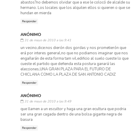
abastos?no debemos olvidar que a ese le colocó de alcalde su
hermano. Los locales que los alquilen ellos si quieren o que se
hundan en mierda
Responder
ANÓNIMO
31 de mayo de 2010 a las 9:41
un vecino,dice:nos dierón dos gordas y nos prometierón que
erá por interes general,no que no podiamos imaginar que nos
engañarán de esta forma tam vil,edificio al suelo cueste lo que
cueste el partido que defienda esta postura ganará las
elecciones,UNA GRAN PLAZA PARA EL FUTURO DE
CHICLANA COMO LA PLAZA DE SAN ANTONIO CADIZ
Responder
ANÓNIMO
31 de mayo de 2010 a las 9:49
que llamen a un escultor y haga una gran ecultura que podria
ser una gran cagada dentro de una bolsa gigante negra de
basura
Responder