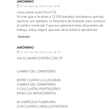
ANÓNIMO
31 de mayo de 2010 a las 19:04
Lleva usted razón P.A.U.T.I.E.
Yo creo que si le dicen a 12.000 parados chiclaneros que hay
que tirar, por ejemplo, la Alhambra de Granada, para construir
un centro comercial. Y que eso generará miles de puestos de
trabajo, estoy seguro que más de la mitad lo aprobarían.
Responder
ANÓNIMO
31 de mayo de 2010 a las 19:13
ASI ACABARÁ ESPAÑA CON ZP
CAMINO DEL CEMENTERIO
ENTRE CUATRO LA LLEVABAN
CAMINO DEL CEMENTERIO
Y LOS CUATRO PORTADORES
ERAN LOS SEPULTUREROS
NI CARROZAS FUNERARIA
CON CUATRO CABALLOS NEGROS