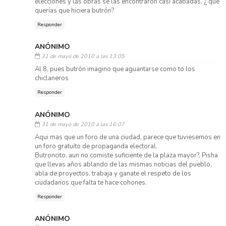
elecciones y las obras se las encontraron casi acabadas, ¿ que
querías que hiciera butrón?
Responder
ANÓNIMO
31 de mayo de 2010 a las 13:05
Al 8, pues butrón imagino que aguantarse como to los
chiclaneros
Responder
ANÓNIMO
31 de mayo de 2010 a las 16:07
Aqui mas que un foro de una ciudad, parece que tuviesemos en
un foro gratuito de propaganda electoral.
Butroncito, aun no comiste suficiente de la plaza mayor?, Pisha
que llevas años ablando de las mismas noticias del pueblo,
abla de proyectos, trabaja y ganate el respeto de los
ciudadanos que falta te hace cohones.
Responder
ANÓNIMO