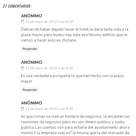
27 COMENTARIOS:
ANÓNIMO
31 de mayo de 2010 a las 8:39
Debian de haber dejado hacer el hotel,le daria tanta vida a la
plaza mayor,pero bueno hay esta ese feisimo edificio que le
vamos a hacer esto es chiclana.
Responder
ANÓNIMO
31 de mayo de 2010 a las 9:16
Es una verdadera porquería lo que han hecho con la plaza
mayor
Responder
ANÓNIMO
31 de mayo de 2010 a las 9:36
es que roman se cree un hombre de negocios, le encantan las
reuniones de negocios pero esi con dinero publico y suelo
publico.Las cuentas son para echarle del ayuntamiento ahora
mismo.Y la empresa cual es? la misma que la del mercado de