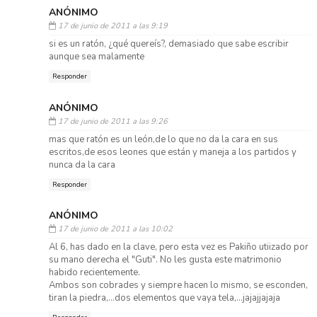
ANÓNIMO
17 de junio de 2011 a las 9:19
si es un ratón, ¿qué quereís?, demasiado que sabe escribir
aunque sea malamente
Responder
ANÓNIMO
17 de junio de 2011 a las 9:26
mas que ratón es un león,de lo que no da la cara en sus
escritos,de esos leones que están y maneja a los partidos y
nunca da la cara
Responder
ANÓNIMO
17 de junio de 2011 a las 10:02
Al 6, has dado en la clave, pero esta vez es Pakiño utiizado por
su mano derecha el "Guti". No les gusta este matrimonio
habido recientemente.
Ambos son cobrades y siempre hacen lo mismo, se esconden,
tiran la piedra,...dos elementos que vaya tela,...jajajjajaja