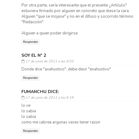
Por otra parte, sería interesante que el presente ¿Artículo?
estuviera firmado por alguien en concreto que diese la cara.
Alguien "que se mojase" y no en el difuso y socorrido término
"Redacción".
Alguien a quien poder dirigirse.
Responder
SOY EL Nº 2
17 de junio de 2011 a las 9:03
Donde dice "axahustivo", debe decir "exahustivo"
Responder
FUMANCHU DICE:
17 de junio de 2011 a las 9:18
lo ve
lo sabia
lo sabia
como me cabrea argunas veces tener razon
Responder