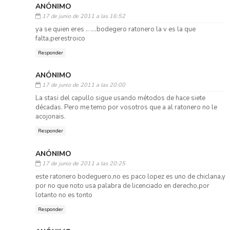
ANÓNIMO
17 de junio de 2011 a las 16:52
ya se quien eres .. ....bodegero ratonero la v es la que
falta,perestroico
Responder
ANÓNIMO
17 de junio de 2011 a las 20:00
La stasi del capullo sigue usando métodos de hace siete
décadas. Pero me temo por vosotros que a al ratonero no le
acojonais.
Responder
ANÓNIMO
17 de junio de 2011 a las 20:25
este ratonero bodeguero,no es paco lopez es uno de chiclana,y
por no que noto usa palabra de licenciado en derecho,por
lotanto no es tonto
Responder