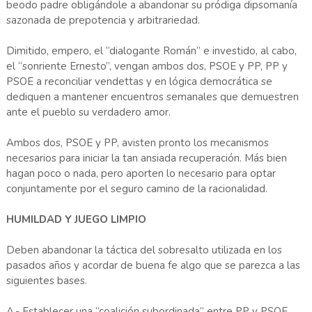
beodo padre obligándole a abandonar su pródiga dipsomanía
sazonada de prepotencia y arbitrariedad.
Dimitido, empero, el “dialogante Román” e investido, al cabo,
el “sonriente Ernesto”, vengan ambos dos, PSOE y PP, PP y
PSOE a reconciliar vendettas y en lógica democrática se
dediquen a mantener encuentros semanales que demuestren
ante el pueblo su verdadero amor.
Ambos dos, PSOE y PP, avisten pronto los mecanismos
necesarios para iniciar la tan ansiada recuperación. Más bien
hagan poco o nada, pero aporten lo necesario para optar
conjuntamente por el seguro camino de la racionalidad.
HUMILDAD Y JUEGO LIMPIO
Deben abandonar la táctica del sobresalto utilizada en los
pasados años y acordar de buena fe algo que se parezca a las
siguientes bases.
A.- Establecer una “coalición subordinada” entre PP y PSOE.