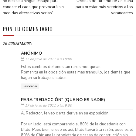
no necesita ningún ensayo para
Oficinas de Turismo de Chiclana
conocer el caos que provocará sin
para prestar más servicios a los
medidas alternativas serias”
veraneantes
PON TU COMENTARIO
20 COMENTARIOS:
ANÓNIMO
17 de junio de 2011 a las 8:08
Estos cambios de tonos tan raros mosquean.
Roman tu en la oposición estas mas tranquilo, los demás que
hagan su trabajo si saben.
Responder
PARA "REDACCIÓN" (QUE NO ES NADIE)
17 de junio de 2011 a las 9:00
Al Redactor, le veo cierta deriva en su exposición.
Por un lado, está comparando al 80% de la ciudadanía con
Bildu. Pues bien, si eso es así, Bildu llevará la razón, pues es el
80% de Chiclana la propietaria de casas de construcción sin