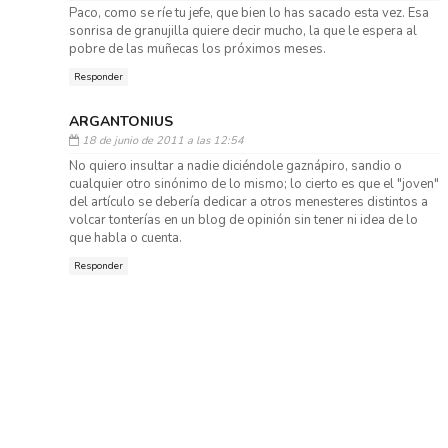
Paco, como se ríe tu jefe, que bien lo has sacado esta vez. Esa
sonrisa de granujilla quiere decir mucho, la que le espera al
pobre de las muñecas los próximos meses.
Responder
ARGANTONIUS
18 de junio de 2011 a las 12:54
No quiero insultar a nadie diciéndole gaznápiro, sandio o
cualquier otro sinónimo de lo mismo; lo cierto es que el "joven"
del artículo se debería dedicar a otros menesteres distintos a
volcar tonterías en un blog de opinión sin tener ni idea de lo
que habla o cuenta.
Responder