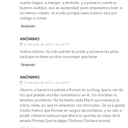
cuanto llegais, a mangar, a enchufar, y a poneros vuestros
buenos sueldos. eso es austeridad, pues empezamos bien; si
os hemos votado, no a sido porque seais buenos sino por
castigo a roman
Responder
ANÓNIMO
17 de junio de 2011 a las 10:27
Vuelve sibilino, ha sido perder el poder y ponerse las pilas,
será que no tiene ya otra cosa mejor que hacer
Responder
ANÓNIMO
17 de junio de 2011 a las 10:27
Aburrio, a hacerle la pelota a Roman en su blog, que tu res de
los que puedes escribir comentarios en el, los mortales lo
tenemos prohibido. No ha hecho nada Marin que merezca tu
critica, nada, asi que no empieces con chorradas. Se va a gastar
mucho menos que Roman en cargos de confianza, y no vais a
poder criticarle nada porque ahora lo que hay es culpa de tu
amado Roman.Que ha dejao Chiclana Chiclana arruiná.