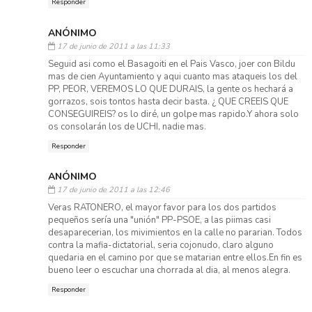
Responder
ANÓNIMO
17 de junio de 2011 a las 11:33
Seguid asi como el Basagoiti en el Pais Vasco, joer con Bildu
mas de cien Ayuntamiento y aqui cuanto mas ataqueis los del
PP, PEOR, VEREMOS LO QUE DURAIS, la gente os hechará a
gorrazos, sois tontos hasta decir basta. ¿ QUE CREEIS QUE
CONSEGUIREIS? os lo diré, un golpe mas rapido.Y ahora solo
os consolarán los de UCHI, nadie mas.
Responder
ANÓNIMO
17 de junio de 2011 a las 12:46
Veras RATONERO, el mayor favor para los dos partidos
pequeños sería una "unión" PP-PSOE, a las piimas casi
desaparecerian, los mivimientos en la calle no pararian. Todos
contra la mafia-dictatorial, seria cojonudo, claro alguno
quedaria en el camino por que se matarian entre ellos.En fin es
bueno leer o escuchar una chorrada al dia, al menos alegra.
Responder