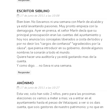
Responder
ESCRITOR SIBILINO
17 de junio de 2011 a las 10:08
Bien bien. No llevamos ni una semana con Marín de alcalde y
ya está levantando pasiones. Muy pronto empieza con la
demagogia. Ayer en prensa, el señor Marín decía que su
principal preocupación eran las cuentas del ayuntamiento y
hoy nos anuncia los concejales liberados a costa de todos y
por no decir los "cargos de confianza" "agradecidos por la
cáusa", que piensa introducir en su gobierno, donde algunos
nombres le sonarán a todo el mundo.
Quiere hacer una auditoría y ya está gastando mas de la
cuenta.
Y como digo. . . no lleva ni una semana.
Responder
ANÓNIMO
17 de junio de 2011 a las 10:27
Esta vez, solo han sido 2 niños, pero para las proximas
elecciones os vamos a meter a mas; va a entrar en el
ayuntamiento hasta el pesao de Velazquez; a ver si os dais
cuenta, que sois gestores de nuestro patrimonio; y no que en