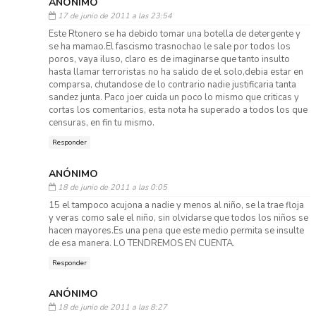
ANÓNIMO
17 de junio de 2011 a las 23:54
Este Rtonero se ha debido tomar una botella de detergente y
se ha mamao.El fascismo trasnochao le sale por todos los
poros, vaya iluso, claro es de imaginarse que tanto insulto
hasta llamar terroristas no ha salido de el solo,debia estar en
comparsa, chutandose de lo contrario nadie justificaria tanta
sandez junta. Paco joer cuida un poco lo mismo que criticas y
cortas los comentarios, esta nota ha superado a todos los que
censuras, en fin tu mismo.
Responder
ANÓNIMO
18 de junio de 2011 a las 0:05
15 el tampoco acujona a nadie y menos al niño, se la trae floja
y veras como sale el niño, sin olvidarse que todos los niños se
hacen mayores.Es una pena que este medio permita se insulte
de esa manera. LO TENDREMOS EN CUENTA.
Responder
ANÓNIMO
18 de junio de 2011 a las 8:27