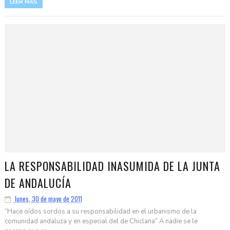
LEER MÁS
LA RESPONSABILIDAD INASUMIDA DE LA JUNTA
DE ANDALUCÍA
lunes, 30 de mayo de 2011
“Hace oídos sordos a su responsabilidad en el urbanismo de la
comunidad andaluza y en especial del de Chiclana” A nadie se le