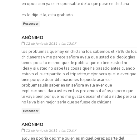
en oposicion ya es responsable de lo que pase en chiclana
es lo dijo ella, esta grabado
Responder
ANÓNIMO
12 de junio de 2011 a las 13:07
los problemas que hay en chiclana los sabemos el 75% de los
chiclaneros,y me parece señora ayala que usted de ideologias
tienes poca,lo mismo que de politica que no tiene usted ni
idea,y si usted no sabe las cosas que ha pasado antes cuando
estuvo el cuatripartito o el tripartito,mejor sera que lo averigue
bien,porque decir difamaciones le puede acarrear
problemas,sin saber en fin señora ayala aver que
explicaciones dara ustes en los proximos 4 años,espero que
le vaya bien por que no me gusta desear el mal a nadie pero si
no le va bien mejor seria que se fuese de chiclana
Responder
ANÓNIMO
12 de junio de 2011 a las 13:07
alguien podria decirme quien es miguel perez aparte del