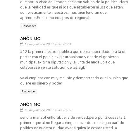
que por lo visto aqui todos nacieron sabios de la politica, claro
que la realidad es que ni los que estubieron ni los que estan,
son precisamente maestros, mas bien tendran que
aprender.Son como equipos de regional.
Responder
ANÓNIMO
12 de junio de 2011 a las 20:01
#12 la primera leccion politica que debia haber dado era la de
pactar con el pp sin exigir urbanismo y desde el gobierno
municipal exigir a diputacion y la junta de andalucia que
colaborasen en la solucion de las agb
ya ai empieza con muy mal pie y demostrando que lo unico que
quiere es dinero y poder
Responder
ANÓNIMO
12 de junio de 2011 a las 20:02
señora marisol enhorabuena de verdad,pero por 2 cosas,la 1
primera que al no llegar a ningun acuerdo con ningun partido
politico de nuestra ciudad,aver a quien le echara usted la