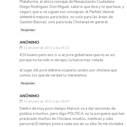
Plataforma, al ahora concejal de Manipulación Ciudadana
Diego Rodríguez. Don Miguel, sabe lo que dice y lo que hace, y
seguro que si se siguen sus consignas, el Partido Vecinal
obtendrá mejoras para todos, no solo para las áreas de
Gestión Básicas, sino para toda Chiclanaa en general.
Responder
ANÓNIMO
12 de junio de 2011 a las 15:32
#10 bueno pero eso si si el pvre gobernase que no es asi
porque no ha sido ni de lejos la fuerza mas votada
el lugar del pvre deberia ocuparlo unidos por chiclana que
somos los que de verdad lo merecemos
Responder
ANÓNIMO
12 de junio de 2011 a las 19:47
Dentro de muy poco tiempo Marisol va a dar lecciones de
politica a muchos, pero digo POLITICA, no la porqueria que han
practicado muchos en Chiclana, insultos, mentiras y odio
personal.El tiempo pone a cada uno en su sitio.Se me olvidaba