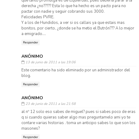
que tanto promulga es de izquierdas, pues debería parar a la
derecha ¿no????? Esta lo que ha hecho es un pacto para no
pactar con nadie y seguir cobrando sus 3000.
Felicidades PVRE.
Y a los de Hundidos, a ver si os callais ya que estais mas
bonitos, por cierto, ¿donde se ha metio el Butrón??? A lo mejor
a emigrado....
Responder
ANÓNIMO
13 de junio de 2011 a las 19:06
Este comentario ha sido eliminado por un administrador del
blog.
Responder
ANÓNIMO
23 de junio de 2011 a las 21:58
al nº 12 solo eso sabes de miguel? pues si sabes poco de eras
q si cuando quieras saber algo mas preguntamelo ami yo te
contare varias historias . toma un anticipo sabes lo que son los
masones?
Responder