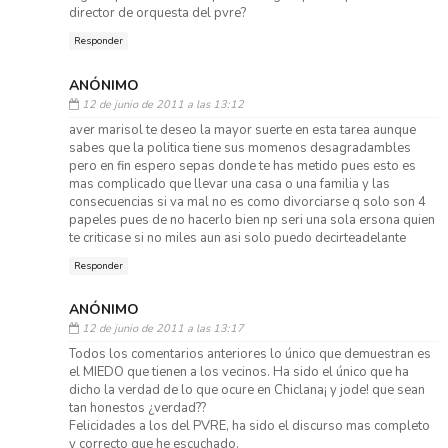
director de orquesta del pvre?
Responder
ANÓNIMO
12 de junio de 2011 a las 13:12
aver marisol te deseo la mayor suerte en esta tarea aunque
sabes que la politica tiene sus momenos desagradambles
pero en fin espero sepas donde te has metido pues esto es
mas complicado que llevar una casa o una familia y las
consecuencias si va mal no es como divorciarse q solo son 4
papeles pues de no hacerlo bien np seri una sola ersona quien
te criticase si no miles aun asi solo puedo decirteadelante
Responder
ANÓNIMO
12 de junio de 2011 a las 13:17
Todos los comentarios anteriores lo único que demuestran es
el MIEDO que tienen a los vecinos. Ha sido el único que ha
dicho la verdad de lo que ocure en Chiclana¡ y jode! que sean
tan honestos ¿verdad??
Felicidades a los del PVRE, ha sido el discurso mas completo
y correcto que he escuchado.