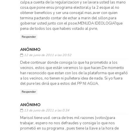
culpa,a cuenta de la regularizacion y se lavara usted las mano
cosa,que pone ensu programa electoral,y la 2 esque al no
obtener beneficios y ser una consejal mas,aver con quien
termina pactando contar de echar a marin del sillon,para
gobernar usted junto con el psoe,MENUDA IDEOLOGIA?que
pena de todos los que habeis votado al pvre,
Responder
ANÓNIMO
12 de junio de 2011 a las 20:52
Debe continuar donde consiga lo que ha prometido a los
vecinos, estos que están veremos lo que hacen.De momento
han reconocido que estan con los de la plataforma que engañó
a los vecinos, no tienen ni puñetera idea de nada. Si yo fuera
del pure les diriá que a estos del PP NI AGUA.
Responder
ANÓNIMO
13 de junio de 2011 a las 0:34
Marisol tiene usd. cerca de tres mil razones (votos)para
trabajar, espero no nos defraudes y consiga lo que nos
prometió en su programa , pues tiene la llave a la hora de