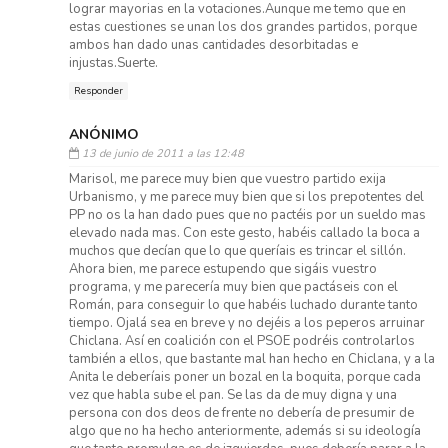
lograr mayorias en la votaciones.Aunque me temo que en
estas cuestiones se unan los dos grandes partidos, porque
ambos han dado unas cantidades desorbitadas e
injustas.Suerte.
Responder
ANÓNIMO
13 de junio de 2011 a las 12:48
Marisol, me parece muy bien que vuestro partido exija
Urbanismo, y me parece muy bien que si los prepotentes del
PP no os la han dado pues que no pactéis por un sueldo mas
elevado nada mas. Con este gesto, habéis callado la boca a
muchos que decían que lo que queríais es trincar el sillón.
Ahora bien, me parece estupendo que sigáis vuestro
programa, y me parecería muy bien que pactáseis con el
Román, para conseguir lo que habéis luchado durante tanto
tiempo. Ojalá sea en breve y no dejéis a los peperos arruinar
Chiclana. Así en coalición con el PSOE podréis controlarlos
también a ellos, que bastante mal han hecho en Chiclana, y a la
Anita le deberíais poner un bozal en la boquita, porque cada
vez que habla sube el pan. Se las da de muy digna y una
persona con dos deos de frente no debería de presumir de
algo que no ha hecho anteriormente, además si su ideología