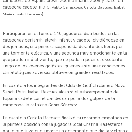
campeona de España alevín 2008 e infantil 2009 y 2010, en
categoría cadete. (
FOTO: Pablo Carrascosa, Carlota Bascuas, Isabel
).
Marín e Isabel Bascuas
Participaron en el torneo 140 jugadores distribuidos en las
categorías benjamín, alevín, infantil y cadete, dividiéndose en
dos jornadas, una primera suspendida durante dos horas por
una tormenta eléctrica, y una segunda muy emocionante en la
que predominó el viento, que no pudo impedir el excelente
juego de los jóvenes golfistas, quienes ante unas condiciones
climatológicas adversas obtuvieron grandes resultados.
En cuanto a los integrantes del Club de Golf Chiclanero Novo
Sancti Petri, Isabel Bascuas alcanzó el subcampeonato de
España cadete con el par del campo, a dos golpes de la
campeona, la catalana Sonia Sánchez.
En cuanto a Carlota Bascuas, finalizó su recorrido empatada en
la primera posición con la jugadora local Cristina Ballesteros,
por lo que tuvo que jugarse un desempate que dio la victoria a