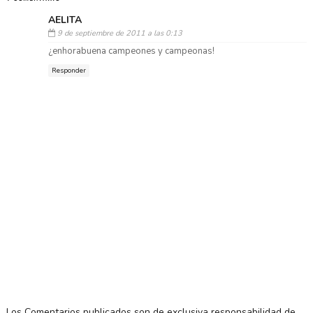
AELITA
9 de septiembre de 2011 a las 0:13
¿enhorabuena campeones y campeonas!
Responder
Los Comentarios publicados son de exclusiva responsabilidad de