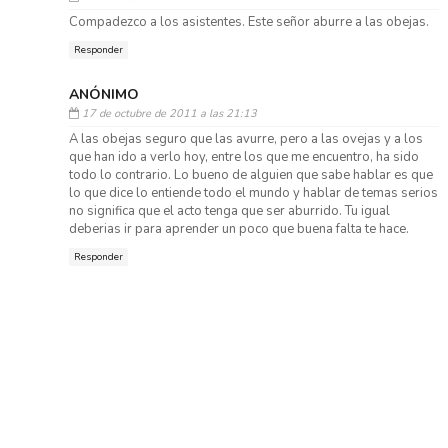
Compadezco a los asistentes. Este señor aburre a las obejas.
Responder
ANÓNIMO
17 de octubre de 2011 a las 21:13
A las obejas seguro que las avurre, pero a las ovejas y a los
que han ido a verlo hoy, entre los que me encuentro, ha sido
todo lo contrario. Lo bueno de alguien que sabe hablar es que
lo que dice lo entiende todo el mundo y hablar de temas serios
no significa que el acto tenga que ser aburrido. Tu igual
deberias ir para aprender un poco que buena falta te hace.
Responder