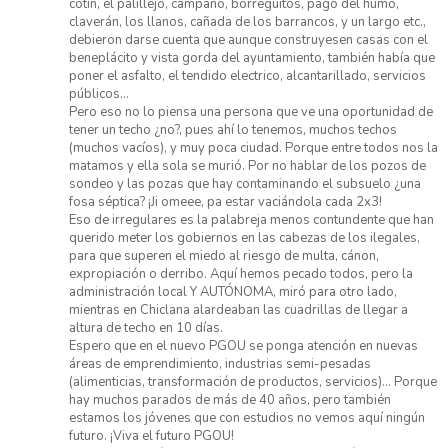
cotín, el palillejo, campano, borreguitos, pago del humo,
claverán, los llanos, cañada de los barrancos, y un largo etc.,
debieron darse cuenta que aunque construyesen casas con el
beneplácito y vista gorda del ayuntamiento, también había que
poner el asfalto, el tendido electrico, alcantarillado, servicios
públicos...
Pero eso no lo piensa una persona que ve una oportunidad de
tener un techo ¿no?, pues ahí lo tenemos, muchos techos
(muchos vacíos), y muy poca ciudad. Porque entre todos nos la
matamos y ella sola se murió. Por no hablar de los pozos de
sondeo y las pozas que hay contaminando el subsuelo ¿una
fosa séptica? ¡Ji omeee, pa estar vaciándola cada 2x3!
Eso de irregulares es la palabreja menos contundente que han
querido meter los gobiernos en las cabezas de los ilegales,
para que superen el miedo al riesgo de multa, cánon,
expropiación o derribo. Aquí hemos pecado todos, pero la
administración local Y AUTÓNOMA, miró para otro lado,
mientras en Chiclana alardeaban las cuadrillas de llegar a
altura de techo en 10 días.
Espero que en el nuevo PGOU se ponga atención en nuevas
áreas de emprendimiento, industrias semi-pesadas
(alimenticias, transformación de productos, servicios)... Porque
hay muchos parados de más de 40 años, pero también
estamos los jóvenes que con estudios no vemos aquí ningún
futuro. ¡Viva el futuro PGOU!