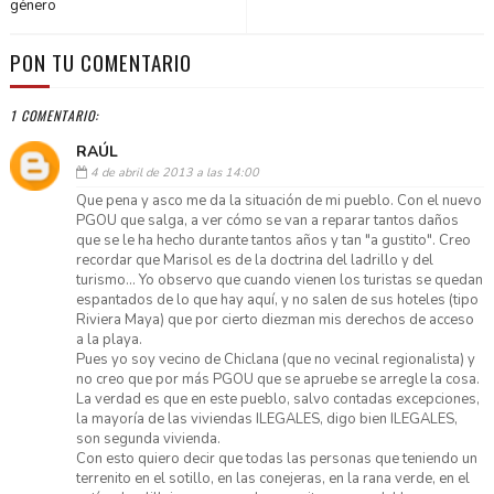
género
PON TU COMENTARIO
1 COMENTARIO:
RAÚL
4 de abril de 2013 a las 14:00
Que pena y asco me da la situación de mi pueblo. Con el nuevo
PGOU que salga, a ver cómo se van a reparar tantos daños
que se le ha hecho durante tantos años y tan "a gustito". Creo
recordar que Marisol es de la doctrina del ladrillo y del
turismo... Yo observo que cuando vienen los turistas se quedan
espantados de lo que hay aquí, y no salen de sus hoteles (tipo
Riviera Maya) que por cierto diezman mis derechos de acceso
a la playa.
Pues yo soy vecino de Chiclana (que no vecinal regionalista) y
no creo que por más PGOU que se apruebe se arregle la cosa.
La verdad es que en este pueblo, salvo contadas excepciones,
la mayoría de las viviendas ILEGALES, digo bien ILEGALES,
son segunda vivienda.
Con esto quiero decir que todas las personas que teniendo un
terrenito en el sotillo, en las conejeras, en la rana verde, en el