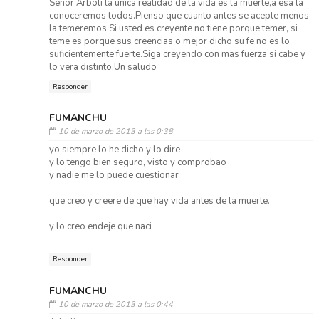
Señor Arboli la unica realidad de la vida es la muerte,a esa la
conoceremos todos.Pienso que cuanto antes se acepte menos
la temeremos.Si usted es creyente no tiene porque temer, si
teme es porque sus creencias o mejor dicho su fe no es lo
suficientemente fuerte.Siga creyendo con mas fuerza si cabe y
lo vera distinto.Un saludo
Responder
FUMANCHU
10 de marzo de 2013 a las 0:38
yo siempre lo he dicho y lo dire
y lo tengo bien seguro, visto y comprobao
y nadie me lo puede cuestionar
que creo y creere de que hay vida antes de la muerte.
y lo creo endeje que naci
Responder
FUMANCHU
10 de marzo de 2013 a las 0:44