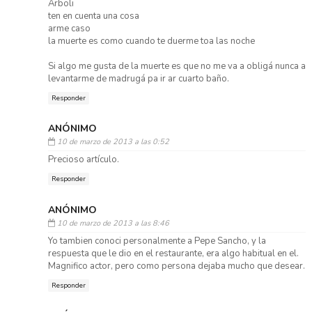
Arboli
ten en cuenta una cosa
arme caso
la muerte es como cuando te duerme toa las noche
Si algo me gusta de la muerte es que no me va a obligá nunca a
levantarme de madrugá pa ir ar cuarto baño.
Responder
ANÓNIMO
10 de marzo de 2013 a las 0:52
Precioso artículo.
Responder
ANÓNIMO
10 de marzo de 2013 a las 8:46
Yo tambien conoci personalmente a Pepe Sancho, y la
respuesta que le dio en el restaurante, era algo habitual en el.
Magnifico actor, pero como persona dejaba mucho que desear.
Responder