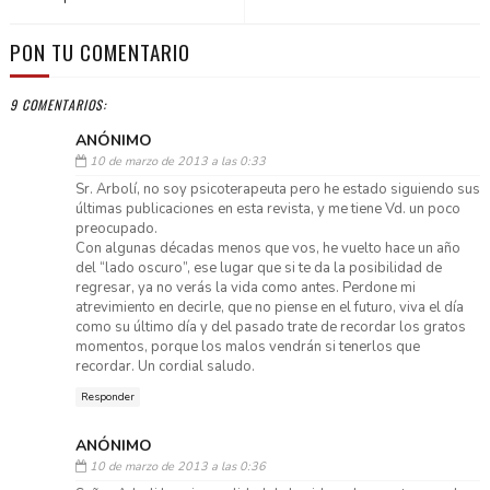
PON TU COMENTARIO
9 COMENTARIOS:
ANÓNIMO
10 de marzo de 2013 a las 0:33
Sr. Arbolí, no soy psicoterapeuta pero he estado siguiendo sus
últimas publicaciones en esta revista, y me tiene Vd. un poco
preocupado.
Con algunas décadas menos que vos, he vuelto hace un año
del “lado oscuro”, ese lugar que si te da la posibilidad de
regresar, ya no verás la vida como antes. Perdone mi
atrevimiento en decirle, que no piense en el futuro, viva el día
como su último día y del pasado trate de recordar los gratos
momentos, porque los malos vendrán si tenerlos que
recordar. Un cordial saludo.
Responder
ANÓNIMO
10 de marzo de 2013 a las 0:36