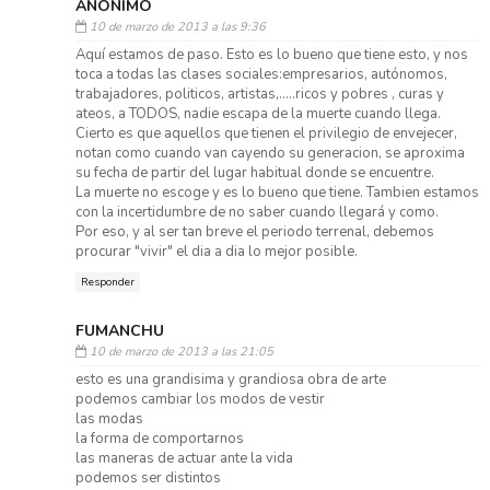
ANÓNIMO
10 de marzo de 2013 a las 9:36
Aquí estamos de paso. Esto es lo bueno que tiene esto, y nos
toca a todas las clases sociales:empresarios, autónomos,
trabajadores, politicos, artistas,.....ricos y pobres , curas y
ateos, a TODOS, nadie escapa de la muerte cuando llega.
Cierto es que aquellos que tienen el privilegio de envejecer,
notan como cuando van cayendo su generacion, se aproxima
su fecha de partir del lugar habitual donde se encuentre.
La muerte no escoge y es lo bueno que tiene. Tambien estamos
con la incertidumbre de no saber cuando llegará y como.
Por eso, y al ser tan breve el periodo terrenal, debemos
procurar "vivir" el dia a dia lo mejor posible.
Responder
FUMANCHU
10 de marzo de 2013 a las 21:05
esto es una grandisima y grandiosa obra de arte
podemos cambiar los modos de vestir
las modas
la forma de comportarnos
las maneras de actuar ante la vida
podemos ser distintos