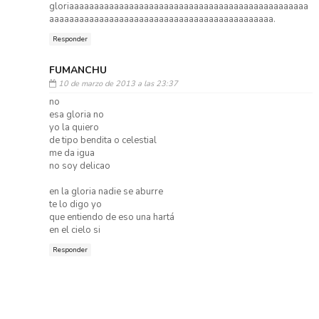
gloriaaaaaaaaaaaaaaaaaaaaaaaaaaaaaaaaaaaaaaaaaaaaaaaa
aaaaaaaaaaaaaaaaaaaaaaaaaaaaaaaaaaaaaaaaaaaaa.
Responder
FUMANCHU
10 de marzo de 2013 a las 23:37
no
esa gloria no
yo la quiero
de tipo bendita o celestial
me da igua
no soy delicao
en la gloria nadie se aburre
te lo digo yo
que entiendo de eso una hartá
en el cielo si
Responder