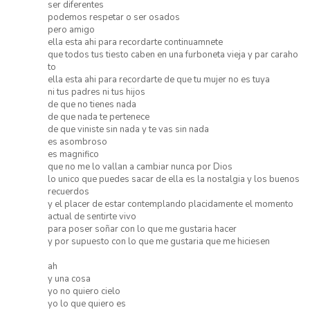
ser diferentes
podemos respetar o ser osados
pero amigo
ella esta ahi para recordarte continuamnete
que todos tus tiesto caben en una furboneta vieja y par caraho
to
ella esta ahi para recordarte de que tu mujer no es tuya
ni tus padres ni tus hijos
de que no tienes nada
de que nada te pertenece
de que viniste sin nada y te vas sin nada
es asombroso
es magnifico
que no me lo vallan a cambiar nunca por Dios
lo unico que puedes sacar de ella es la nostalgia y los buenos
recuerdos
y el placer de estar contemplando placidamente el momento
actual de sentirte vivo
para poser soñar con lo que me gustaria hacer
y por supuesto con lo que me gustaria que me hiciesen
ah
y una cosa
yo no quiero cielo
yo lo que quiero es