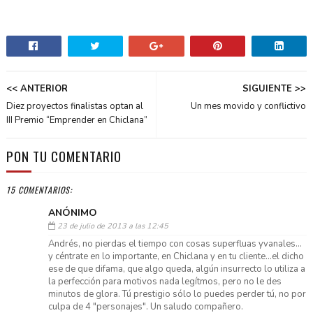
<< ANTERIOR
SIGUIENTE >>
Diez proyectos finalistas optan al
Un mes movido y conflictivo
III Premio “Emprender en Chiclana”
PON TU COMENTARIO
15 COMENTARIOS:
ANÓNIMO
23 de julio de 2013 a las 12:45
Andrés, no pierdas el tiempo con cosas superfluas yvanales...
y céntrate en lo importante, en Chiclana y en tu cliente...el dicho
ese de que difama, que algo queda, algún insurrecto lo utiliza a
la perfección para motivos nada legítmos, pero no le des
minutos de glora. Tú prestigio sólo lo puedes perder tú, no por
culpa de 4 "personajes". Un saludo compañero.