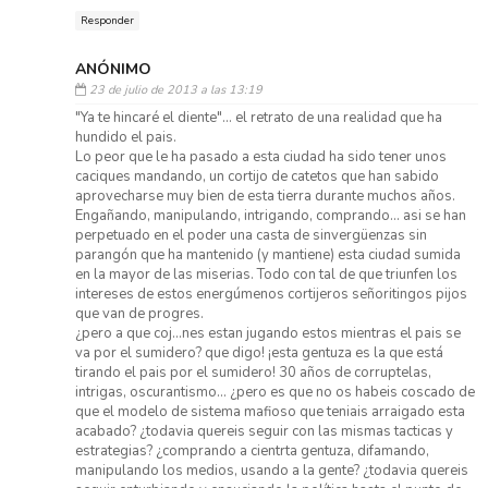
Responder
ANÓNIMO
23 de julio de 2013 a las 13:19
"Ya te hincaré el diente"... el retrato de una realidad que ha
hundido el pais.
Lo peor que le ha pasado a esta ciudad ha sido tener unos
caciques mandando, un cortijo de catetos que han sabido
aprovecharse muy bien de esta tierra durante muchos años.
Engañando, manipulando, intrigando, comprando... asi se han
perpetuado en el poder una casta de sinvergüenzas sin
parangón que ha mantenido (y mantiene) esta ciudad sumida
en la mayor de las miserias. Todo con tal de que triunfen los
intereses de estos energúmenos cortijeros señoritingos pijos
que van de progres.
¿pero a que coj...nes estan jugando estos mientras el pais se
va por el sumidero? que digo! ¡esta gentuza es la que está
tirando el pais por el sumidero! 30 años de corruptelas,
intrigas, oscurantismo... ¿pero es que no os habeis coscado de
que el modelo de sistema mafioso que teniais arraigado esta
acabado? ¿todavia quereis seguir con las mismas tacticas y
estrategias? ¿comprando a cientrta gentuza, difamando,
manipulando los medios, usando a la gente? ¿todavia quereis