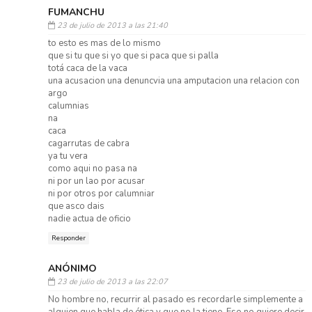
FUMANCHU
23 de julio de 2013 a las 21:40
to esto es mas de lo mismo
que si tu que si yo que si paca que si palla
totá caca de la vaca
una acusacion una denuncvia una amputacion una relacion con
argo
calumnias
na
caca
cagarrutas de cabra
ya tu vera
como aqui no pasa na
ni por un lao por acusar
ni por otros por calumniar
que asco dais
nadie actua de oficio
Responder
ANÓNIMO
23 de julio de 2013 a las 22:07
No hombre no, recurrir al pasado es recordarle simplemente a