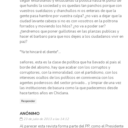
seguir enturbiando y ensuciando la política hasta el punto de
que hundis la sociedad y os quedais tan panchos porque con
vuestros sueldazos y chanchullos ni os enterais de que la
gente pasa hambre por vuestra culpa? ¿no vais a dejar que la
ciudad levante cabeza si no es con vosotros en la poltrona
forrados y moviendo los hilos? ¿no va a poder ser?
¿tendremos que poner guillotinas en las planzas publicas y
hacer el barbaro para que nos dejeis a los ciudadanos vivir en
paz?
"Ya te hincaré el diente"...
señores, esta es la clase de política que ha llevado al pais al
borde del abismo, hay que acabar con los corruptos y
corruptores, con la inmoralidad, con el partidismo, con los
intereses ocultos de los políticos en connivencia con los
agentes poderosos del sector privado... y limpiar de una vez
las instituciones de basura como la que padecemos desde
hace tantos años en Chiclana.
Responder
ANÓNIMO
23 de julio de 2013 a las 14:12
Al parecer esta revista forma parte del PP, como el Presidente