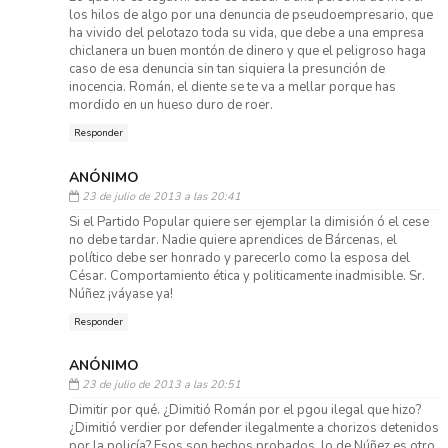
los hilos de algo por una denuncia de pseudoempresario, que
ha vivido del pelotazo toda su vida, que debe a una empresa
chiclanera un buen montón de dinero y que el peligroso haga
caso de esa denuncia sin tan siquiera la presunción de
inocencia. Román, el diente se te va a mellar porque has
mordido en un hueso duro de roer.
Responder
ANÓNIMO
23 de julio de 2013 a las 20:41
Si el Partido Popular quiere ser ejemplar la dimisión ó el cese
no debe tardar. Nadie quiere aprendices de Bárcenas, el
político debe ser honrado y parecerlo como la esposa del
César. Comportamiento ética y politicamente inadmisible. Sr.
Núñez ¡váyase ya!
Responder
ANÓNIMO
23 de julio de 2013 a las 20:51
Dimitir por qué. ¿Dimitió Román por el pgou ilegal que hizo?
¿Dimitió verdier por defender ilegalmente a chorizos detenidos
por la policía? Esos son hechos probados, lo de Núñez es otro