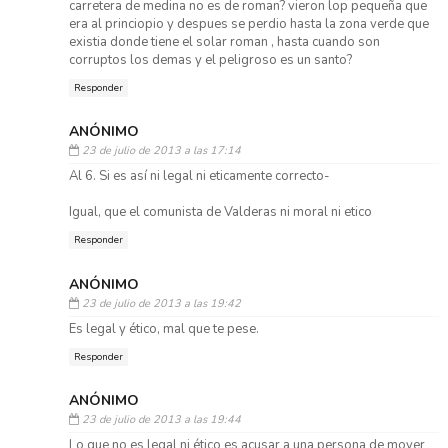
carretera de medina no es de roman? vieron lop pequeña que
era al princiopio y despues se perdio hasta la zona verde que
existia donde tiene el solar roman , hasta cuando son
corruptos los demas y el peligroso es un santo?
Responder
ANÓNIMO
23 de julio de 2013 a las 17:14
Al 6. Si es así ni legal ni eticamente correcto-
Igual, que el comunista de Valderas ni moral ni etico
Responder
ANÓNIMO
23 de julio de 2013 a las 19:42
Es legal y ético, mal que te pese.
Responder
ANÓNIMO
23 de julio de 2013 a las 19:44
Lo que no es legal ni ético es acusar a una persona de mover