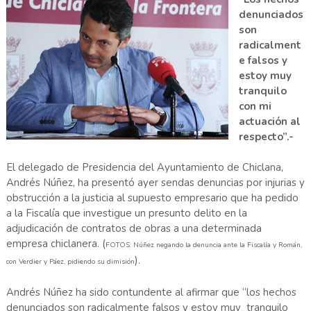
denunciados
son
radicalment
e falsos y
estoy muy
tranquilo
con mi
actuación al
respecto”.-
El delegado de Presidencia del Ayuntamiento de Chiclana,
Andrés Núñez, ha presentó ayer sendas denuncias por injurias y
obstrucción a la justicia al supuesto empresario que ha pedido
a la Fiscalía que investigue un presunto delito en la
adjudicación de contratos de obras a una determinada
empresa chiclanera. (
FOTOS: Núñez negando la denuncia ante la Fiscalía y Román,
).
con Verdier y Páez, pidiendo su dimisión
Andrés Núñez ha sido contundente al afirmar que “los hechos
denunciados son radicalmente falsos y estoy muy tranquilo