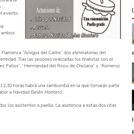
ebrará la
a
l evento.
na
n ambos
a Flamenca “Amigos del Cante” dos eliminatorias del
tidad. Tras las sesiones realizadas los finalistas son el
res Patios”, “Hermandad del Rocio de Chiclana” y “Romeros
as 12,30 horas habrá una zambombá en la que tomarán parte
Sabor a Navidad Belén Montero”.
s los asistentes a paella. La asistencia a estas dos citas