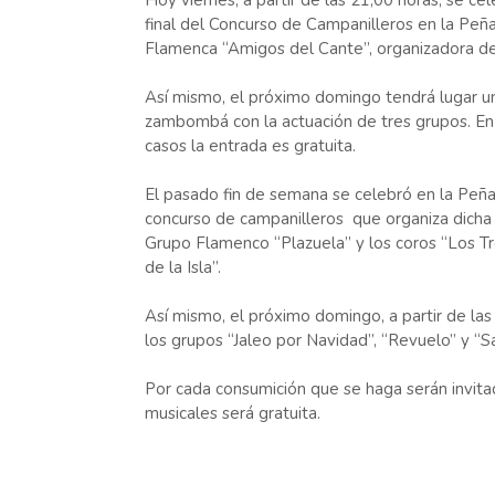
Hoy viernes, a partir de las 21,00 horas, se cel
final del Concurso de Campanilleros en la Peñ
Flamenca “Amigos del Cante”, organizadora de
Así mismo, el próximo domingo tendrá lugar u
zambombá con la actuación de tres grupos. E
casos la entrada es gratuita.
El pasado fin de semana se celebró en la Peñ
concurso de campanilleros que organiza dicha en
Grupo Flamenco “Plazuela” y los coros “Los T
de la Isla”.
Así mismo, el próximo domingo, a partir de l
los grupos “Jaleo por Navidad”, “Revuelo” y “
Por cada consumición que se haga serán invitado
musicales será gratuita.