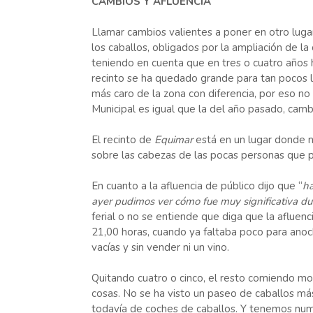
CAMBIOS Y AFLUENCIA
Llamar cambios valientes a poner en otro luga
los caballos, obligados por la ampliación de l
teniendo en cuenta que en tres o cuatro años 
recinto se ha quedado grande para tan pocos lu
más caro de la zona con diferencia, por eso n
Municipal es igual que la del año pasado, cam
El recinto de
Equimar
está en un lugar donde n
sobre las cabezas de las pocas personas que por
En cuanto a la afluencia de público dijo que “
ha
ayer pudimos ver cómo fue muy significativa dur
ferial o no se entiende que diga que la afluenc
21,00 horas, cuando ya faltaba poco para anoch
vacías y sin vender ni un vino.
Quitando cuatro o cinco, el resto comiendo mo
cosas. No se ha visto un paseo de caballos má
todavía de coches de caballos. Y tenemos num