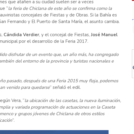
ones que atañen a su ciudad suelen ser a veces
ue “
la feria de Chiclana de este año se confirma como la
auvinistas concejales de Fiestas y de Obras. Si la Bahía es
San Fernando y El Puerto de Santa María, el asunto cambia.
s,
Cándida Verdier
, y el concejal de Fiestas,
José Manuel
municipal por el desarrollo de la Feria 2017.
ido disfrutar de un evento que, un año más, ha congregado
ambién del entorno de la provincia y turistas nacionales e
el año pasado, después de una Feria 2015 muy floja, podemos
han venido para quedarse
” señaló el edil.
egún Vera, “
la ubicación de las casetas, la nueva iluminación,
mplia y variada programación de actuaciones en la Caseta
menco y grupos jóvenes de Chiclana de otros estilos
cación
”.