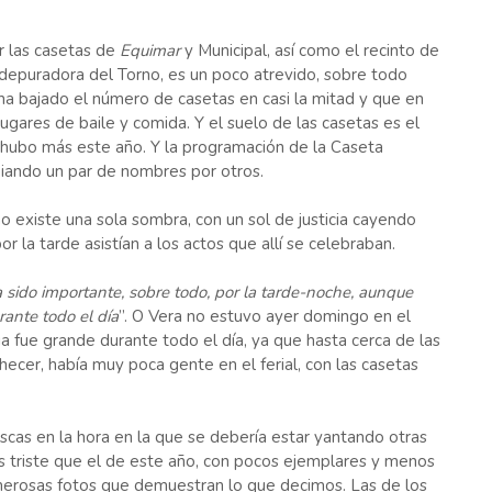
r las casetas de
Equimar
y Municipal, así como el recinto de
a depuradora del Torno, es un poco atrevido, sobre todo
ha bajado el número de casetas en casi la mitad y que en
gares de baile y comida. Y el suelo de las casetas es el
o hubo más este año. Y la programación de la Caseta
biando un par de nombres por otros.
o existe una sola sombra, con un sol de justicia cayendo
 la tarde asistían a los actos que allí se celebraban.
 sido importante, sobre todo, por la tarde-noche, aunque
ante todo el día
”. O Vera no estuvo ayer domingo en el
ia fue grande durante todo el día, ya que hasta cerca de las
ecer, había muy poca gente en el ferial, con las casetas
scas en la hora en la que se debería estar yantando otras
s triste que el de este año, con pocos ejemplares y menos
erosas fotos que demuestran lo que decimos. Las de los