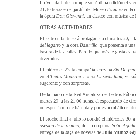
La Velada Lírica cumple su séptima edición el vier
21,30 horas en el jardín del Museo
Paquiro
en la 
la ópera
Don Giovanni
, un clásico con música de
OTRAS ACTIVIDADES
El teatro infantil será protagonista el martes 22, 
del lagarto
y la obra
Basurilla
, que presenta a una
basura de las calles. Pero lo que más le gusta es u
divertidos.
El miércoles 23, la compañía jerezana
Sin Desperd
en el
Teatro Moderno
la obra
La sexta luna
, versi
sugerente y con sorpresas.
De la mano de la Red Andaluza de Teatros Públic
martes 29, a las 21,00 horas, el espectáculo de cir
un espectáculo de báscula y portes acrobáticos, d
El broche final a julio lo pondrá el miércoles 30, a
asesino de la regañá
, de la compañía
Sofía Aguila
entrega de la saga de novelas de
Julio Muñoz Gi