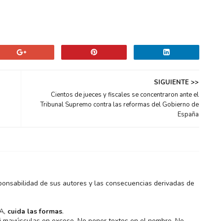
SIGUIENTE >>
Cientos de jueces y fiscales se concentraron ante el
Tribunal Supremo contra las reformas del Gobierno de
España
ponsabilidad de sus autores y las consecuencias derivadas de
MA,
cuida las formas
.
 ni mayúsculas en exceso. No poner textos en el nombre. No