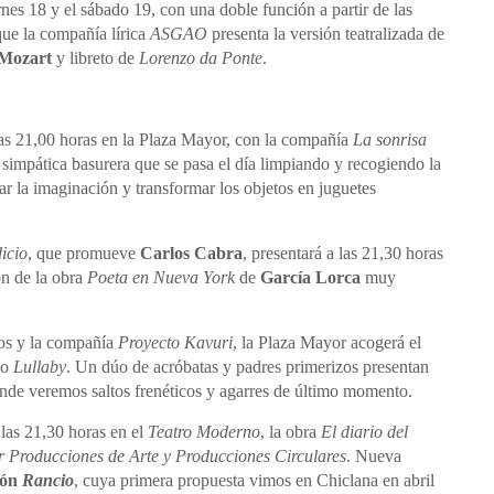
nes 18 y el sábado 19, con una doble función a partir de las
que la compañía lírica
ASGAO
presenta la versión teatralizada de
Mozart
y libreto de
Lorenzo da Ponte
.
a las 21,00 horas en la Plaza Mayor, con la compañía
La sonrisa
 simpática basurera que se pasa el día limpiando y recogiendo la
sar la imaginación y transformar los objetos en juguetes
icio
, que promueve
Carlos Cabra
, presentará a las 21,30 horas
ón de la obra
Poeta en Nueva York
de
García Lorca
muy
os y la compañía
Proyecto Kavuri
, la Plaza Mayor acogerá el
co
Lullaby
. Un dúo de acróbatas y padres primerizos presentan
onde veremos saltos frenéticos y agarres de último momento.
 las 21,30 horas en el
Teatro Moderno
, la obra
El diario del
r Producciones de Arte y Producciones Circulares
. Nueva
jón
Rancio
, cuya primera propuesta vimos en Chiclana en abril