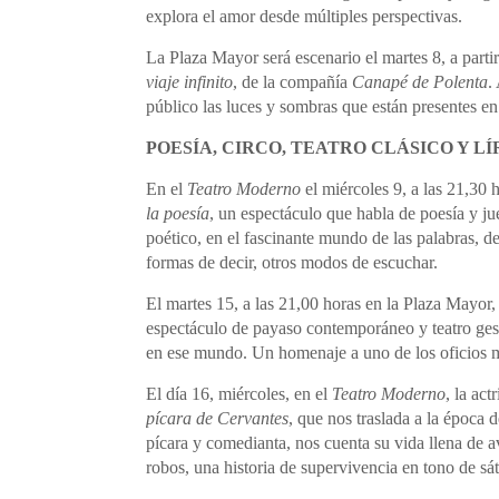
explora el amor desde múltiples perspectivas.
La Plaza Mayor será escenario el martes 8, a partir
viaje infinito
, de la compañía
Canapé de Polenta
.
público las luces y sombras que están presentes en 
POESÍA, CIRCO, TEATRO CLÁSICO Y LÍ
En el
Teatro Moderno
el miércoles 9, a las 21,30 
la poesía
, un espectáculo que habla de poesía y ju
poético, en el fascinante mundo de las palabras, del
formas de decir, otros modos de escuchar.
El martes 15, a las 21,00 horas en la Plaza Mayor
espectáculo de payaso contemporáneo y teatro gestu
en ese mundo. Un homenaje a uno de los oficios m
El día 16, miércoles, en el
Teatro Moderno
, la act
pícara de Cervantes
, que nos traslada a la época d
pícara y comedianta, nos cuenta su vida llena de a
robos, una historia de supervivencia en tono de sáti