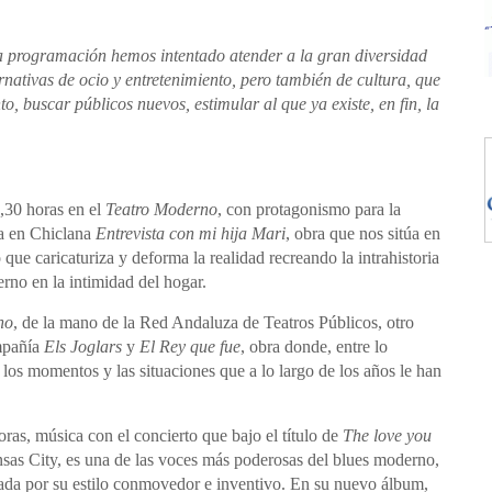
a programación hemos intentado atender a la gran diversidad
nativas de ocio y entretenimiento, pero también de cultura, que
, buscar públicos nuevos, estimular al que ya existe, en fin, la
1,30 horas en el
Teatro Moderno
, con protagonismo para la
ta en Chiclana
Entrevista con mi hija Mari
, obra que nos sitúa en
que caricaturiza y deforma la realidad recreando la intrahistoria
erno en la intimidad del hogar.
no
, de la mano de la Red Andaluza de Teatros Públicos, otro
ompañía
Els Joglars
y
El Rey que fue
, obra donde, entre lo
los momentos y las situaciones que a lo largo de los años le han
oras, música con el concierto que bajo el título de
The love you
nsas City, es una de las voces más poderosas del blues moderno,
ada por su estilo conmovedor e inventivo. En su nuevo álbum,