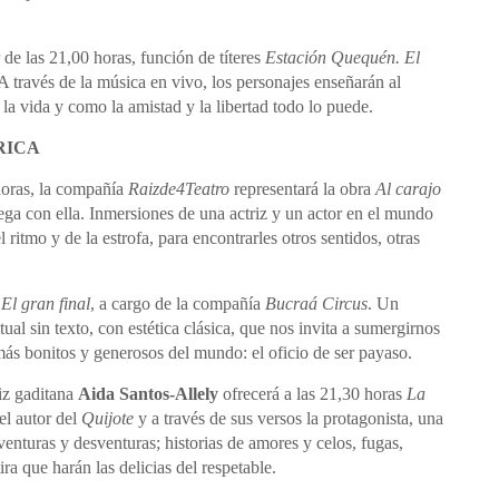
 de las 21,00 horas, función de títeres
Estación Quequén. El
 A través de la música en vivo, los personajes enseñarán al
la vida y como la amistad y la libertad todo lo puede.
RICA
horas, la compañía
Raizde4Teatro
representará la obra
Al carajo
ega con ella. Inmersiones de una actriz y un actor en el mundo
 ritmo y de la estrofa, para encontrarles otros sentidos, otras
,
El gran final
, a cargo de la compañía
Bucraá Circus
. Un
al sin texto, con estética clásica, que nos invita a sumergirnos
ás bonitos y generosos del mundo: el oficio de ser payaso.
riz gaditana
Aida Santos-Allely
ofrecerá a las 21,30 horas
La
el autor del
Quijote
y a través de sus versos la protagonista, una
venturas y desventuras; historias de amores y celos, fugas,
ra que harán las delicias del respetable.