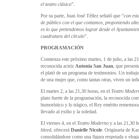
el teatro clásico
”.
Por su parte, Juan José Téllez señaló que “
con est
de público con el que contamos, proponiendo alter
es lo que pretendemos lograr desde el Ayuntamiento
cuadratura del círculo
”.
PROGRAMACIÓN
Comienza este próximo martes, 1 de julio, a las 2
reconocida actriz
Antonia San Juan
, que presen
el plató de un programa de testimonios. Un trabajo 
de una mujer que, como tantas otras, viven un infi
El martes 2, a las 21,30 horas, en el
Teatro Moder
plato fuerte de la programación, la reconocida c
humorístico y lo trágico, el Rey emérito rememora 
llevado al exilio y la soledad.
El viernes 4, en el
Teatro Moderno
y a las 21,30 h
bleed
, ofrecerá
Danielle Nicole
. Originaria de Ka
consolidándose como una figura respetada y elogi