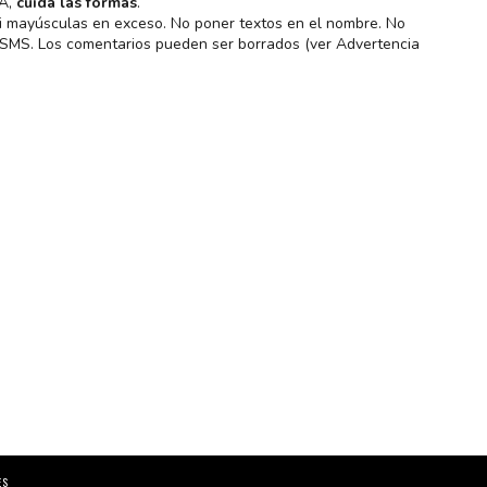
MA,
cuida las formas
.
 ni mayúsculas en exceso. No poner textos en el nombre. No
s SMS. Los comentarios pueden ser borrados (ver Advertencia
ES