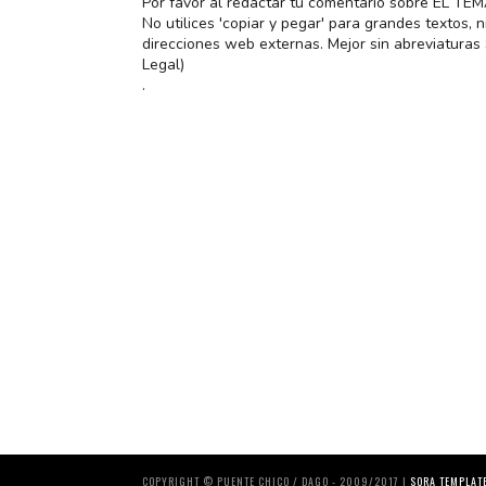
Por favor al redactar tu comentario sobre EL TE
No utilices 'copiar y pegar' para grandes textos,
direcciones web externas. Mejor sin abreviatura
Legal)
.
COPYRIGHT © PUENTE CHICO / DAGO - 2009/2017 |
SORA TEMPLAT