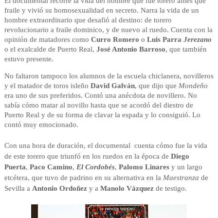
El documental recorre la vida del hombre que fue torero antes que
fraile y vivió su homosexualidad en secreto. Narra la vida de un
hombre extraordinario que desafió al destino: de torero
revolucionario a fraile dominico, y de nuevo al ruedo. Cuenta con la
opinión de matadores como
Curro Romero
o
Luis Parra
Jerezano
o el exalcalde de Puerto Real,
José Antonio Barroso
, que también
estuvo presente.
No faltaron tampoco los alumnos de la escuela chiclanera, novilleros
y el matador de toros isleño
David Galván
, que dijo que
Mondeño
era uno de sus preferidos. Contó una anécdota de novillero. No
sabía cómo matar al novillo hasta que se acordó del diestro de
Puerto Real y de su forma de clavar la espada y lo consiguió. Lo
contó muy emocionado.
Con una hora de duración, el documental cuenta cómo fue la vida
de este torero que triunfó en los ruedos en la época de
Diego
Puerta
,
Paco Camino
,
El Cordobés
,
Palomo Linares
y un largo
etcétera, que tuvo de padrino en su alternativa en la
Maestranza
de
Sevilla a
Antonio Ordoñez
y a
Manolo Vázquez
de testigo.