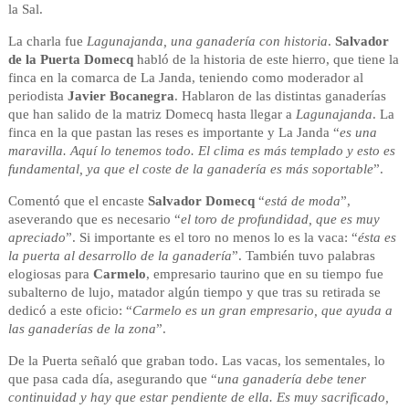
la Sal.
La charla fue
Lagunajanda, una ganadería con historia
.
Salvador
de la Puerta Domecq
habló de la historia de este hierro, que tiene la
finca en la comarca de La Janda, teniendo como moderador al
periodista
Javier Bocanegra
. Hablaron de las distintas ganaderías
que han salido de la matriz Domecq hasta llegar a
Lagunajanda
. La
finca en la que pastan las reses es importante y La Janda “
es una
maravilla. Aquí lo tenemos todo. El clima es más templado y esto es
fundamental, ya que el coste de la ganadería es más soportable
”.
Comentó que el encaste
Salvador Domecq
“
está de moda
”,
aseverando que es necesario “
el toro de profundidad, que es muy
apreciado
”. Si importante es el toro no menos lo es la vaca: “
ésta es
la puerta al desarrollo de la ganadería
”. También tuvo palabras
elogiosas para
Carmelo
, empresario taurino que en su tiempo fue
subalterno de lujo, matador algún tiempo y que tras su retirada se
dedicó a este oficio: “
Carmelo es un gran empresario, que ayuda a
las ganaderías de la zona
”.
De la Puerta señaló que graban todo. Las vacas, los sementales, lo
que pasa cada día, asegurando que “
una ganadería debe tener
continuidad y hay que estar pendiente de ella. Es muy sacrificado,