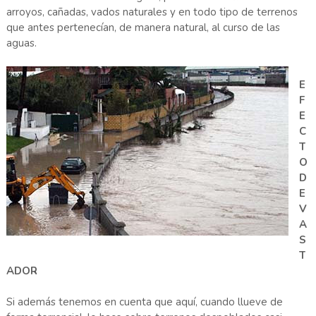
arroyos, cañadas, vados naturales y en todo tipo de terrenos
que antes pertenecían, de manera natural, al curso de las
aguas.
E
F
E
C
T
O
D
E
V
A
S
T
ADOR
Si además tenemos en cuenta que aquí, cuando llueve de