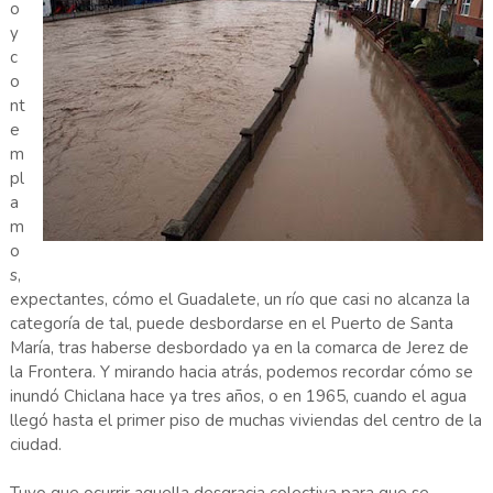
o
y
c
o
nt
e
m
pl
a
m
o
s,
expectantes, cómo el Guadalete, un río que casi no alcanza la
categoría de tal, puede desbordarse en el Puerto de Santa
María, tras haberse desbordado ya en la comarca de Jerez de
la Frontera. Y mirando hacia atrás, podemos recordar cómo se
inundó Chiclana hace ya tres años, o en 1965, cuando el agua
llegó hasta el primer piso de muchas viviendas del centro de la
ciudad.