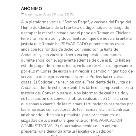
ANÓNIMO
6 de marzo de 2026 a las 16:31
A la plataforma vecinal "Somos Pago", y vecinos del Pago del
Humo de Chiclana de la Frontera os digo: habeis conseguido
destapar la maraña creada por el psoe de Roman en Chiclana,
teneis la informacion y documentacion que demostraría ante la
justicia que Román ha PREVARICADO durante todos esos
años con los fondos de dicho Convenio con la Junta de
Andalucía y con vuestro dinero via impuestos abonados
durante años, con el agravante además de que el IBI lo habeis
estado pagando como urbano, en lugar de rústico, ingresando
por ello millones de euros y sin recibir a cambio ningun tipo de
servicis o de mejoras en vuestra zona. Podeis hacer varias
cosas: 1) Solicitar una reunion con el Presidente de la Junta de
Andalucia donde esten presente los tácticos competentes en la
materia del Convenio para que os informen de cual ha sido y
es la situacion del convenio, obras realizadas en Chiclana en
que zonas y cuantía de las mismas, facturaciones reaizadas por
las empresas constructoras de las mismas, etc. , 2) Contratar
un abogado urbanista y penalista, para presentar en los
juzgados de lo penal una querrella por PREVARICACION
ADMINISTRATIVA , 3) Altaernativamente con lo anterior
presentar una denuncia ante la Fiscalia de Cadiz por