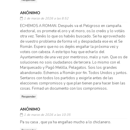
Responder
ANÓNIMO
1 de marzo de 2026 a las 8:52
ECHEMOS A ROMAN. Después va el Peligroso en campaña.
electoral, os promete el.oro y el moro, os.lo creéis y lo votáis
otra vez. Tenéis lo que os habéis buscado. Se ha aprovechado
de vuestro problema de forma vil y despiadada ese es el Se
Román. Espero que no os dejéis engañar la próxima vez y
voteis con cabeza. A este tipo hay que echarlo del
Ayuntamiento de una vez por mentiroso, malo y ruin. Que os de
soluciones no sois ciudadanos de tercera. Lo mismo con el
Marquesado y Pagó Melilla, Pelagatos. Sois los grandes
abandonado. Echemos a Román por fin. Todos Unidos y juntos.
Sentaros con todos los partidos y exigirle antes de las
elecciones compromisos y que plan tienen para hacer bien las
cosas. Firmad un documento con los compromisos.
Responder
ANÓNIMO
1 de marzo de 2026 a las 10:35
Pa su casa , que ya ha engañao mucho a lo chiclanero.