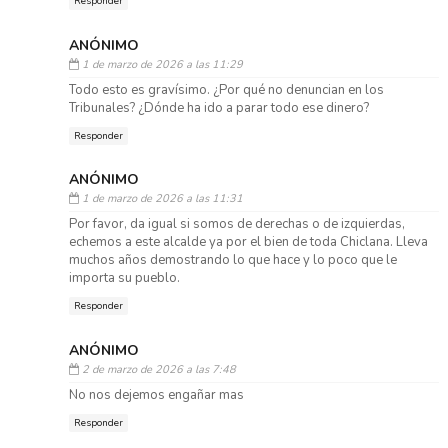
Responder
ANÓNIMO
1 de marzo de 2026 a las 11:29
Todo esto es gravísimo. ¿Por qué no denuncian en los
Tribunales? ¿Dónde ha ido a parar todo ese dinero?
Responder
ANÓNIMO
1 de marzo de 2026 a las 11:31
Por favor, da igual si somos de derechas o de izquierdas,
echemos a este alcalde ya por el bien de toda Chiclana. Lleva
muchos años demostrando lo que hace y lo poco que le
importa su pueblo.
Responder
ANÓNIMO
2 de marzo de 2026 a las 7:48
No nos dejemos engañar mas
Responder