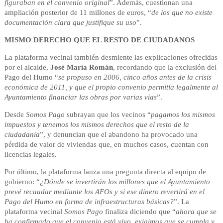
figuraban en el convenio original
”. Además, cuestionan una
ampliación posterior de 11 millones de euros, “
de los que no existe
documentación clara que justifique su uso
”.
MISMO DERECHO QUE EL RESTO DE CIUDADANOS
La plataforma vecinal también desmiente las explicaciones ofrecidas
por el alcalde,
José María Román
, recordando que la exclusión del
Pago del Humo “
se propuso en 2006, cinco años antes de la crisis
económica de 2011, y que el propio convenio permitía legalmente al
Ayuntamiento financiar las obras por varias vías
”.
Desde
Somos Pago
subrayan que los vecinos “
pagamos los mismos
impuestos y tenemos los mismos derechos que el resto de la
ciudadanía
”, y denuncian que el abandono ha provocado una
pérdida de valor de viviendas que, en muchos casos, cuentan con
licencias legales.
Por último, la plataforma lanza una pregunta directa al equipo de
gobierno: “
¿Dónde se invertirán los millones que el Ayuntamiento
prevé recaudar mediante los AFOs y si ese dinero revertirá en el
Pago del Humo en forma de infraestructuras básicas?
”. La
plataforma vecinal
Somos Pago
finaliza diciendo que “
ahora que se
ha confirmado que el convenio está vivo, exigimos que se cumpla y