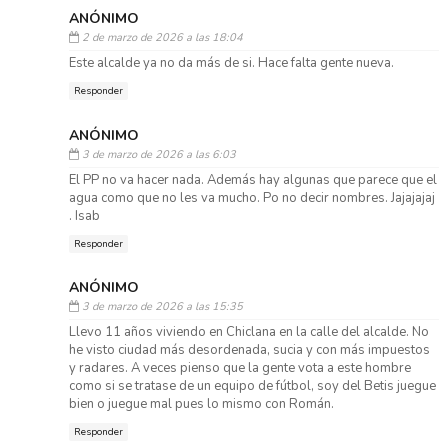
ANÓNIMO
2 de marzo de 2026 a las 18:04
Este alcalde ya no da más de si. Hace falta gente nueva.
Responder
ANÓNIMO
3 de marzo de 2026 a las 6:03
El PP no va hacer nada. Además hay algunas que parece que el
agua como que no les va mucho. Po no decir nombres. Jajajajaj
. Isab
Responder
ANÓNIMO
3 de marzo de 2026 a las 15:35
Llevo 11 años viviendo en Chiclana en la calle del alcalde. No
he visto ciudad más desordenada, sucia y con más impuestos
y radares. A veces pienso que la gente vota a este hombre
como si se tratase de un equipo de fútbol, soy del Betis juegue
bien o juegue mal pues lo mismo con Román.
Responder