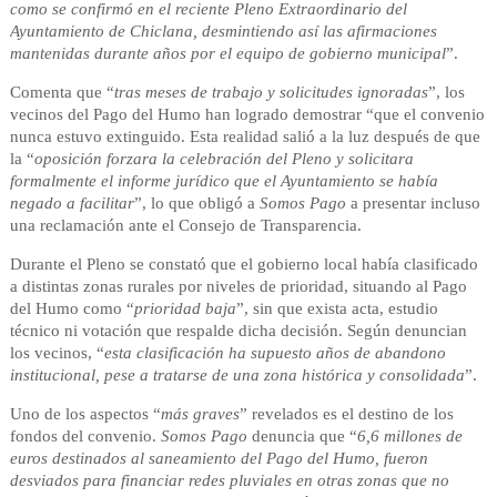
como se confirmó en el reciente Pleno Extraordinario del
Ayuntamiento de Chiclana, desmintiendo así las afirmaciones
mantenidas durante años por el equipo de gobierno municipal
”.
Comenta que “
tras meses de trabajo y solicitudes ignoradas
”, los
vecinos del Pago del Humo han logrado demostrar “que el convenio
nunca estuvo extinguido. Esta realidad salió a la luz después de que
la “
oposición forzara la celebración del Pleno y solicitara
formalmente el informe jurídico que el Ayuntamiento se había
negado a facilitar
”, lo que obligó a
Somos Pago
a presentar incluso
una reclamación ante el Consejo de Transparencia.
Durante el Pleno se constató que el gobierno local había clasificado
a distintas zonas rurales por niveles de prioridad, situando al Pago
del Humo como “
prioridad baja
”, sin que exista acta, estudio
técnico ni votación que respalde dicha decisión. Según denuncian
los vecinos, “
esta clasificación ha supuesto años de abandono
institucional, pese a tratarse de una zona histórica y consolidada
”.
Uno de los aspectos “
más graves
” revelados es el destino de los
fondos del convenio.
Somos Pago
denuncia que “
6,6 millones de
euros destinados al saneamiento del Pago del Humo, fueron
desviados para financiar redes pluviales en otras zonas que no