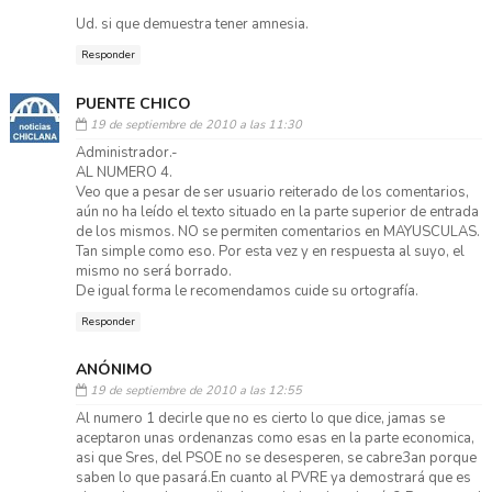
Ud. si que demuestra tener amnesia.
Responder
PUENTE CHICO
19 de septiembre de 2010 a las 11:30
Administrador.-
AL NUMERO 4.
Veo que a pesar de ser usuario reiterado de los comentarios,
aún no ha leído el texto situado en la parte superior de entrada
de los mismos. NO se permiten comentarios en MAYUSCULAS.
Tan simple como eso. Por esta vez y en respuesta al suyo, el
mismo no será borrado.
De igual forma le recomendamos cuide su ortografía.
Responder
ANÓNIMO
19 de septiembre de 2010 a las 12:55
Al numero 1 decirle que no es cierto lo que dice, jamas se
aceptaron unas ordenanzas como esas en la parte economica,
asi que Sres, del PSOE no se desesperen, se cabre3an porque
saben lo que pasará.En cuanto al PVRE ya demostrará que es