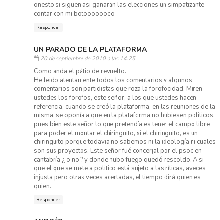
onesto si siguen asi ganaran las elecciones un simpatizante
contar con mi botoooooooo
Responder
UN PARADO DE LA PLATAFORMA
20 de septiembre de 2010 a las 14:25
Como anda el pátio de revuelto.
He leido atentamente todos los comentarios y algunos
comentarios son partidistas que roza la forofocidad, Miren
ustedes los forofos, este señor, a los que ustedes hacen
referencia, cuando se creó la plataforma, en las reuniones de la
misma, se oponía a que en la plataforma no hubiesen politicos,
pues bien este señor lo que pretendía es tener el campo libre
para poder el montar el chiringuito, si el chiringuito, es un
chiringuito porque todavia no sabemos ni la ideología ni cuales
son sus proyectos. Este señor fué concerjal por el psoe en
cantabría ¿ o no ? y donde hubo fuego quedó rescoldo. A si
que el que se mete a politico está sujeto a las ríticas, aveces
injusta pero otras veces acertadas, el tiempo dirá quien es
quien.
Responder