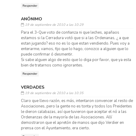
Responder
ANÓNIMO
19 de septiembre de 2010 a las 10:29
Para el 3-Que voto de confianza ni que leches, apañaos
estamos si la Cerradura votó que si a las Ordenanas, ¿ a que
estan jugando? eso no es lo que estan vendiendo. Pues voy a
enterarme, vamos, fijo que lo hago, conozco a alguien que lo
puede confirmar ó desmentir.
Si sabe alguen algo de esto que lo diga por favor, que ya esta
bien de tratarnos como ignorantes.
Responder
VERDADES
19 de septiembre de 2010 a las 10:35
Claro que llevo razón, es más, intentaron convencer al resto de
Asociaciones, pero la gente no es tonta y todos los Preidentes
le dieron calabazas, así que tuvieron que aceptar el nó a las
Ordenanzas de la mayoría de las Asociaciones. Allí
demostraron que el apretón de manos que dijo Verdier en
prensa con el Ayuntamiento, era cierto.