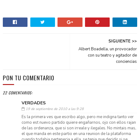
SIGUIENTE >>
Albert Boadella, un provocador
con su teatro y agitador de
conciencias
PON TU COMENTARIO
22 COMENTARIOS:
VERDADES
19 de septiembre de 2010 a las 9:28
Es la primera ves que escribo algo, pero me indigna tanto ver
como est nuevo partido quiere engañarnos, ojo con ellos rajan
de las ordenanza, que si son irreale y ilegales. No mintais mas,
el que manda en este partio en una reunion de la plataforma
cuando todabia pertenecia a ella, se tenia que decidir si se