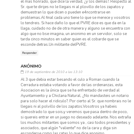
el mas honrado, que dice la verdad, ¿y los demás?. Respecto al
Sr. que te dirijes no le llegais ni al plovillo de los zapatos y
demuestran lo que dicen o pueden e4ncontrarse en
problemas.Al final cada uno tiene lo que se merece y vosotros
lo tendreis. Si hace daño lo que el PVRE dice es que da en la
llaga, cuidado no de de otra manera y alguno se encuentra con
algo que no bse imagina, un anonimo en un servidor, solo se
tarda cinco minutos en saber quien es el cobarde que se
esconde detras.Un militante delPVRE.
Responder
ANÓNIMO
19 de septiembre de 2010 a las 13:10
Al 3 que debia estar besando el culo a Roman cuando la
Cerradura estaba votando a favor de las ordenanzas, esta
Asociacion es la única que se ha enfrentado de verdad al
Ayuntamiento y a Chiclana Natural, ¿No mandasteis un notario
para solo hacer el ridiculo?. Por cierto al Sr. que nombrais no le
llegais ni al polvillo de los zapatos.Vosotros ya habeis
demostrado lo que sois,y veremos que pasa dentro de poco,
si quereis entrar en un juego no deseado adelante. Nos extraña
los muchos militantes que somos ya , casi todos presidentes y
asociados, que algún "valiente" no de la cara y diga sin
esconderse como las ratas lo que dice anonimo.