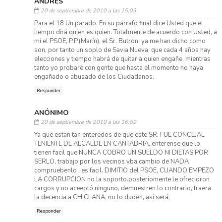
ANDRÉS
20 de septiembre de 2010 a las 15:03
Para el 18 Un parado. En su párrafo final dice Usted que el
tiempo dirá quien es quien. Totalmente de acuerdo con Usted, a
mi el PSOE, P.P.(Marín), el Sr. Butrón, ya me han dicho como
son, por tanto un soplo de Savia Nueva, que cada 4 años hay
elecciones y tiempo habrá de quitar a quien engañe, mientras
tanto yo probaré con gente que hasta el momento no haya
engañado o abusado de los Ciudadanos.
Responder
ANÓNIMO
20 de septiembre de 2010 a las 16:59
Ya que estan tan enteredos de que este SR. FUE CONCEJAL
TENIENTE DE ALCALDE EN CANTABRIA, enterense que lo
tienen facil que NUNCA COBRO UN SUELDO NI DIETAS POR
SERLO, trabajo por los vecinos vba cambio de NADA
compruebenlo , es facil. DIMITIO del PSOE, CUANDO EMPEZO
LA CORRUPCION no la soporto.posteriomente le ofrecioron
cargos y no aceeptó ninguno, demuestren lo contrario, traera
la decencia a CHICLANA, no lo duden, asi será.
Responder