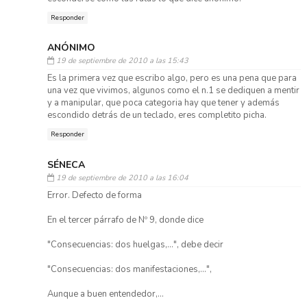
Responder
ANÓNIMO
19 de septiembre de 2010 a las 15:43
Es la primera vez que escribo algo, pero es una pena que para
una vez que vivimos, algunos como el n.1 se dediquen a mentir
y a manipular, que poca categoria hay que tener y además
escondido detrás de un teclado, eres completito picha.
Responder
SÉNECA
19 de septiembre de 2010 a las 16:04
Error. Defecto de forma
En el tercer párrafo de Nº 9, donde dice
"Consecuencias: dos huelgas,...", debe decir
"Consecuencias: dos manifestaciones,...",
Aunque a buen entendedor,...