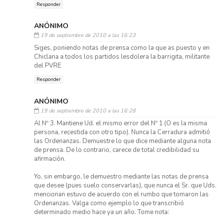
Responder
ANÓNIMO
19 de septiembre de 2010 a las 16:23
Siges, poniendo notas de prensa como la que as puesto y en
Chiclana a todos los partidos lesdolera la barrigita, militante
del PVRE
Responder
ANÓNIMO
19 de septiembre de 2010 a las 16:28
Al Nº 3. Mantiene Ud. el mismo error del Nº 1 (O es la misma
persona, recestida con otro tipo). Nunca la Cerradura admitió
las Ordenanzas. Demuestre lo que dice mediante alguna nota
de prensa. De lo contrario, carece de total credibilidad su
afirmación.
Yo, sin embargo, le demuestro mediante las notas de prensa
que desee (pues suelo conservarlas), que nunca el Sr. que Uds.
mencionan estuvo de acuerdo con el rumbo que tomaron las
Ordenanzas. Valga como ejemplo lo que transcribió
determinado medio hace ya un año. Tome nota: