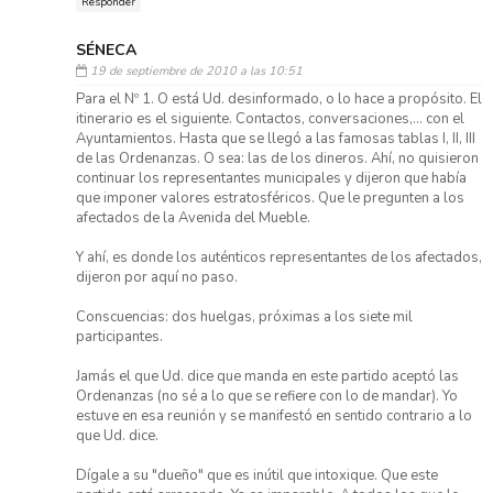
Responder
SÉNECA
19 de septiembre de 2010 a las 10:51
Para el Nº 1. O está Ud. desinformado, o lo hace a propósito. El
itinerario es el siguiente. Contactos, conversaciones,... con el
Ayuntamientos. Hasta que se llegó a las famosas tablas I, II, III
de las Ordenanzas. O sea: las de los dineros. Ahí, no quisieron
continuar los representantes municipales y dijeron que había
que imponer valores estratosféricos. Que le pregunten a los
afectados de la Avenida del Mueble.
Y ahí, es donde los auténticos representantes de los afectados,
dijeron por aquí no paso.
Conscuencias: dos huelgas, próximas a los siete mil
participantes.
Jamás el que Ud. dice que manda en este partido aceptó las
Ordenanzas (no sé a lo que se refiere con lo de mandar). Yo
estuve en esa reunión y se manifestó en sentido contrario a lo
que Ud. dice.
Dígale a su "dueño" que es inútil que intoxique. Que este