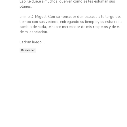
Eso, le duele a muchos, que ven como se les esfuman sus
planes.
änimo D. Miguel. Con su honradez demostrada a lo largo del
tiempo con sus vecinos, entregando su tiempo y su esfuerzo a
cambio de nada, le hacen merecedor de mis respetos y de el
de mi asociación.
Ladran luego,...
Responder