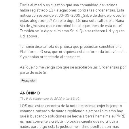
Decía el medio en cuestión que una comunidad de vecinos
había registrado 117 alegaciones contra las ordenanzas. Esta
noticia corresponde al 30-09-2009 ¿Sabe de dónde procedían
estas alegaciones? Yo se lo digo. De una sóla calle de la Rana
Verde ¿Adivina quien coordinó las alegaciones de esta calle?
También se lo digo: el mismo Sr. al Que se refieren Ud. y quien
Ud. apoya .
También dice la nota de prensa que pretendían constituir una
Plataforma. O sea, que ni siquiera estaba formada todavía esta.
Y ya habían presentado alegaciones.
Así que no me venga con que se aceptaron las Ordenanzas por
parte de este Sr.
Responder
ANÓNIMO
19 de septiembre de 2010 a las 16:40
LOS que estan encontra de la nota de prensa, cojer hejemplo
estamos cansado de tantos repitiendo siempre lo mismo hay
que ir buscando soluciones se hechais tierra hemsima el PVRE
es mas coerente y creible, no osday cuenta que no critica a
nadie, para algo esta la justicia me inclino poellos son mas