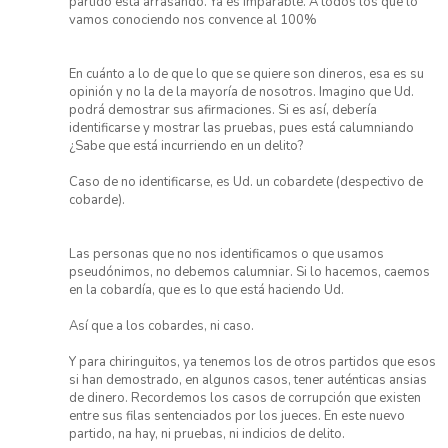
partido está arrasando. Ya es imparable. A todos los que lo
vamos conociendo nos convence al 100%
En cuánto a lo de que lo que se quiere son dineros, esa es su
opinión y no la de la mayoría de nosotros. Imagino que Ud.
podrá demostrar sus afirmaciones. Si es así, debería
identificarse y mostrar las pruebas, pues está calumniando
¿Sabe que está incurriendo en un delito?
Caso de no identificarse, es Ud. un cobardete (despectivo de
cobarde).
Las personas que no nos identificamos o que usamos
pseudónimos, no debemos calumniar. Si lo hacemos, caemos
en la cobardía, que es lo que está haciendo Ud.
Así que a los cobardes, ni caso.
Y para chiringuitos, ya tenemos los de otros partidos que esos
si han demostrado, en algunos casos, tener auténticas ansias
de dinero. Recordemos los casos de corrupción que existen
entre sus filas sentenciados por los jueces. En este nuevo
partido, na hay, ni pruebas, ni indicios de delito.