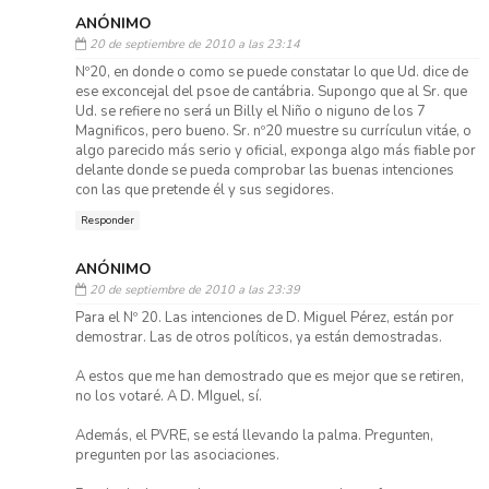
ANÓNIMO
20 de septiembre de 2010 a las 23:14
Nº20, en donde o como se puede constatar lo que Ud. dice de
ese exconcejal del psoe de cantábria. Supongo que al Sr. que
Ud. se refiere no será un Billy el Niño o niguno de los 7
Magnificos, pero bueno. Sr. nº20 muestre su currículun vitáe, o
algo parecido más serio y oficial, exponga algo más fiable por
delante donde se pueda comprobar las buenas intenciones
con las que pretende él y sus segidores.
Responder
ANÓNIMO
20 de septiembre de 2010 a las 23:39
Para el Nº 20. Las intenciones de D. Miguel Pérez, están por
demostrar. Las de otros políticos, ya están demostradas.
A estos que me han demostrado que es mejor que se retiren,
no los votaré. A D. MIguel, sí.
Además, el PVRE, se está llevando la palma. Pregunten,
pregunten por las asociaciones.