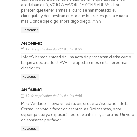
acectaban o nó, VOTO A FAVOR DE ACEPTARLAS, ahora
parecen que tienen amnesia, claro se han montado el
chiringuito y demuestran que lo que buscan es pasta y nada
mas.Donde dije digo ahora digo diego, ??????
Responder
ANÓNIMO
19 de septiembre de 2010 a las 9:32
JAMAS, hemos entendido una nota de prensa tan clarita como
la que a declarado el PVRE, te apollaremos en las procimas
elecciones
Responder
ANÓNIMO
19 de septiembre de 2010 a las 9:56
Para Verdades: Lleva usted razón, si que la Asociación de la
Cerradura voto a favor de aceptar las Ordenanzas, pero
supongo que ya explicarán porque antes sí y ahora nó. Un voto
de confianza por favor.
Responder